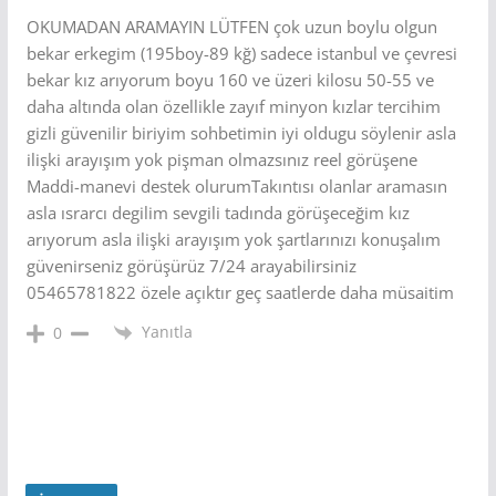
OKUMADAN ARAMAYIN LÜTFEN çok uzun boylu olgun
bekar erkegim (195boy-89 kğ) sadece istanbul ve çevresi
bekar kız arıyorum boyu 160 ve üzeri kilosu 50-55 ve
daha altında olan özellikle zayıf minyon kızlar tercihim
gizli güvenilir biriyim sohbetimin iyi oldugu söylenir asla
ilişki arayışım yok pişman olmazsınız reel görüşene
Maddi-manevi destek olurumTakıntısı olanlar aramasın
asla ısrarcı degilim sevgili tadında görüşeceğim kız
arıyorum asla ilişki arayışım yok şartlarınızı konuşalım
güvenirseniz görüşürüz 7/24 arayabilirsiniz
05465781822 özele açıktır geç saatlerde daha müsaitim
Yanıtla
0