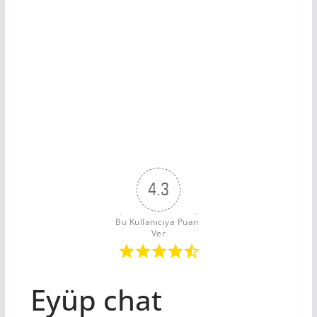
4.3
Bu Kullanıcıya Puan 
Ver
Eyüp chat