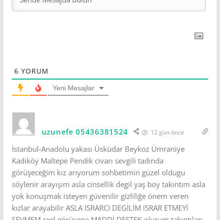
6
YORUM
Yeni Mesajlar
uzunefe 05436381524
12 gün önce
İstanbul-Anadolu yakası Üsküdar Beykoz Ümraniye
Kadıköy Maltepe Pendik civarı sevgili tadında
görüşeceğim kız arıyorum sohbetimin güzel oldugu
söylenir arayışım asla cinsellik degil yaş boy takıntım asla
yok konuşmak isteyen güvenilir gizliliğe önem veren
kızlar arayabilir ASLA ISRARCI DEGİLİM ISRAR ETMEYİ
SEVMEM reel görüşene MADDİ DESTEK olurum takıntıları