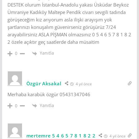
DESTEK olurum İstanbul-Anadolu yakası Üsküdar Beykoz
Ümraniye Kadıköy Maltepe Pendik civarı sevgili tadında
görüşeceğim kız arıyorum asla ilişki arayışım yok
şartlarınızı konuşalım güvenirseniz görüşürüz 7/24
arayabilirsiniz ASLA PİŞMAN olmazsınız 0 5 4 6 5 7 8 1 8 2
2 özele açıktır geç saatlerde daha müsaitim
Yanıtla
0
Özgür Aksakal
4 yıl önce
Merhaba karabük özgür 05431347046
Yanıtla
0
mertemre 5 4 6 5 7 8 1 8 2 2
4 yıl önce