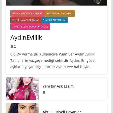
BAYAN ARKADAS ILANLARI
BAYANLARLA SOHBET
CIDDI BAYAN ARKADAS
SEVGILI ARIYORUM
TÜRKIYEDEN BAYAN ARKADAŞ
AydınEvlilik
0 0 Oy Verme Bu Kullanıcıya Puan Ver AydınEvlilik
Tatilcilerin vazgeçemediği şehirdir Aydın. En güzel
aşkların yaşandığı şehirdir Aydın eee hal böyle
Yeni Bir Aşk Lazım
Ağrıli Suriyeli Bayanlar