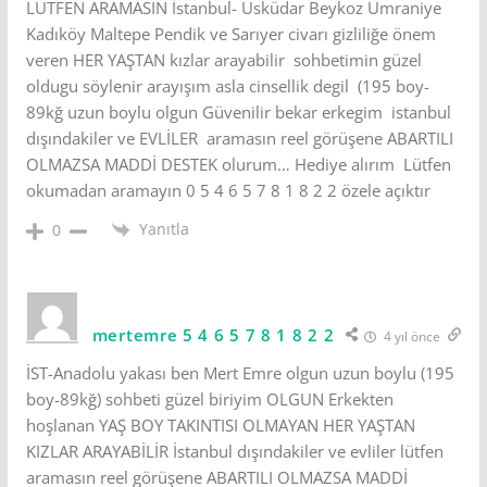
LÜTFEN ARAMASIN İstanbul- Üsküdar Beykoz Ümraniye
Kadıköy Maltepe Pendik ve Sarıyer civarı gizliliğe önem
veren HER YAŞTAN kızlar arayabilir sohbetimin güzel
oldugu söylenir arayışım asla cinsellik degil (195 boy-
89kğ uzun boylu olgun Güvenilir bekar erkegim istanbul
dışındakiler ve EVLİLER aramasın reel görüşene ABARTILI
OLMAZSA MADDİ DESTEK olurum… Hediye alırım Lütfen
okumadan aramayın 0 5 4 6 5 7 8 1 8 2 2 özele açıktır
Yanıtla
0
mertemre 5 4 6 5 7 8 1 8 2 2
4 yıl önce
İST-Anadolu yakası ben Mert Emre olgun uzun boylu (195
boy-89kğ) sohbeti güzel biriyim OLGUN Erkekten
hoşlanan YAŞ BOY TAKINTISI OLMAYAN HER YAŞTAN
KIZLAR ARAYABİLİR İstanbul dışındakiler ve evliler lütfen
aramasın reel görüşene ABARTILI OLMAZSA MADDİ