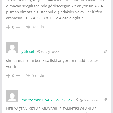
olmayan sevgili tadında görüşeceğim kız arıyorum ASLA
pişman olmazsınız istanbul dışındakiler ve evliler lütfen
aramasın… 0 5 4 3 6 3 8 1 5 2 4 özele açıktır
Yanıtla
0
yüksel
2 yıl önce
slm tanışalımmı ben kısa ilşki arıyorum maddi destek
veririm
Yanıtla
0
mertemre 0546 578 18 22
2 yıl önce
HER YAŞTAN KIZLAR ARAYABİLİR TAKINTISI OLANLAR