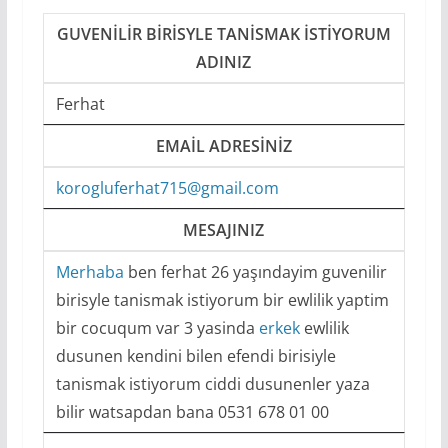
GUVENILIR BIRISYLE TANISMAK ISTIYORUM
ADINIZ
Ferhat
EMAIL ADRESINIZ
korogluferhat715@gmail.com
MESAJINIZ
Merhaba
ben ferhat 26 yaşındayim guvenilir
birisyle tanismak istiyorum bir ewlilik yaptim
bir cocuqum var 3 yasinda
erkek
ewlilik
dusunen kendini bilen efendi birisiyle
tanismak istiyorum ciddi dusunenler yaza
bilir watsapdan bana 0531 678 01 00