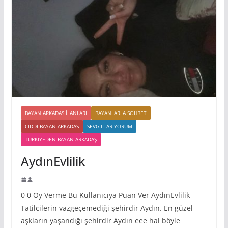
BAYAN ARKADAS ILANLARI
BAYANLARLA SOHBET
CIDDI BAYAN ARKADAS
SEVGILI ARIYORUM
TÜRKIYEDEN BAYAN ARKADAŞ
AydınEvlilik
0 0 Oy Verme Bu Kullanıcıya Puan Ver AydınEvlilik
Tatilcilerin vazgeçemediği şehirdir Aydın. En güzel
aşkların yaşandığı şehirdir Aydın eee hal böyle