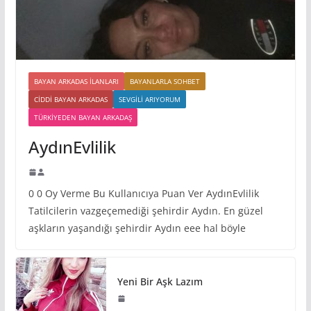
BAYAN ARKADAS ILANLARI
BAYANLARLA SOHBET
CIDDI BAYAN ARKADAS
SEVGILI ARIYORUM
TÜRKIYEDEN BAYAN ARKADAŞ
AydınEvlilik
0 0 Oy Verme Bu Kullanıcıya Puan Ver AydınEvlilik
Tatilcilerin vazgeçemediği şehirdir Aydın. En güzel
aşkların yaşandığı şehirdir Aydın eee hal böyle
Yeni Bir Aşk Lazım