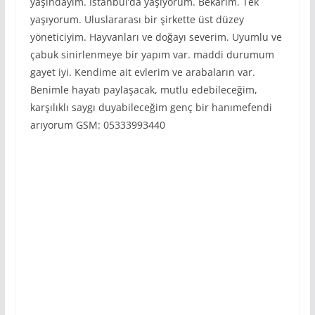
yaşındayım. İstanbul’da yaşıyorum. Bekarım. Tek
yaşıyorum. Uluslararası bir şirkette üst düzey
yöneticiyim. Hayvanları ve doğayı severim. Uyumlu ve
çabuk sinirlenmeye bir yapım var. maddi durumum
gayet iyi. Kendime ait evlerim ve arabaların var.
Benimle hayatı paylaşacak, mutlu edebileceğim,
karşılıklı saygı duyabileceğim genç bir hanımefendi
arıyorum GSM: 05333993440