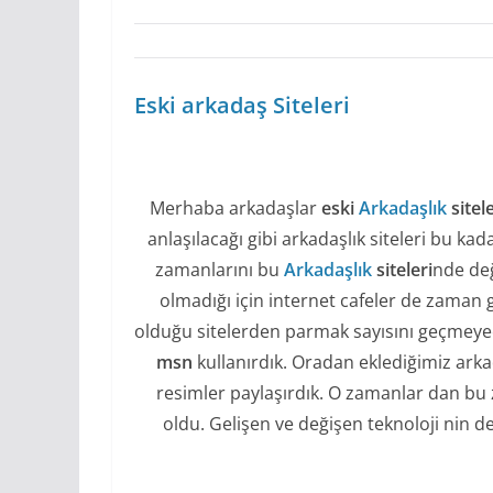
Eski arkadaş Siteleri
Merhaba arkadaşlar
eski
Arkadaşlık
sitele
anlaşılacağı gibi arkadaşlık siteleri bu kad
zamanlarını bu
Arkadaşlık
siteleri
nde değ
olmadığı için internet cafeler de zaman 
olduğu sitelerden parmak sayısını geçmeyec
msn
kullanırdık. Oradan eklediğimiz arkad
resimler paylaşırdık. O zamanlar dan bu z
oldu. Gelişen ve değişen teknoloji nin 