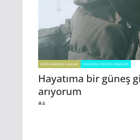
ERKEK ARKADAŞ ILANLARI
EVLENMEK İSTEYEN ERKEKLER
Hayatıma bir güneş g
arıyorum