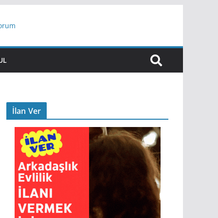
yorum
ar
UL
İlan Ver