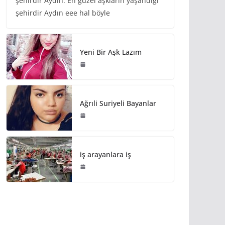
şehirdir Aydın. En güzel aşkların yaşandığı
şehirdir Aydın eee hal böyle
Yeni Bir Aşk Lazım
Ağrıli Suriyeli Bayanlar
iş arayanlara iş