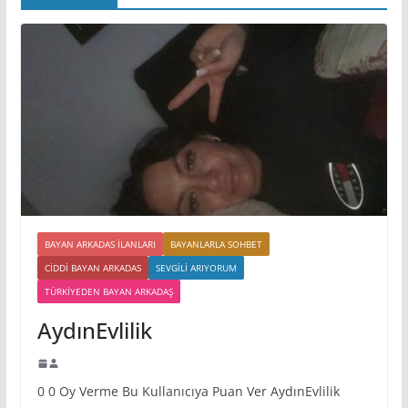
BAYAN ARKADAS ILANLARI
BAYANLARLA SOHBET
CIDDI BAYAN ARKADAS
SEVGILI ARIYORUM
TÜRKIYEDEN BAYAN ARKADAŞ
AydınEvlilik
0 0 Oy Verme Bu Kullanıcıya Puan Ver AydınEvlilik