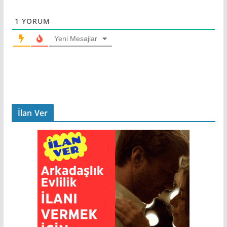
1
YORUM
Yeni Mesajlar
İlan Ver