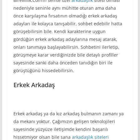
Birevlilik.Com’in semte özel
arkadaşlık
sitesi olması
nedeniyle seninle aynı mühitte oturan ama daha
önce karşılaşma fırsatının olmadığı erkek arkadaş
adayları ile kolayca tanışabilir, sohbet edebilir hatta
görüşebilirsin bile. Kendi karakterine uygun
gördüğün erkek arkadaş adaylarına mesaj atarak,
onları tanımaya başlayabilirsin. Sohbetini ilerletip,
görüşmeye karar verdiğinizde bile detaylı profiller
sayesinde sanki daha önceden tanıdığın biri ile
görüştüğünü hissedebilirsin.
Erkek Arkadaş
Erkek arkadaş ya da kız arkadaş bulmanın zamanı ya
da mekanı yoktur. Çağımızın gelişen teknolojileri
sayesinde yüzyüze iletişimde kendini başarılı
hissetmiyor olsan bile sana
arkadaşlık siteleri