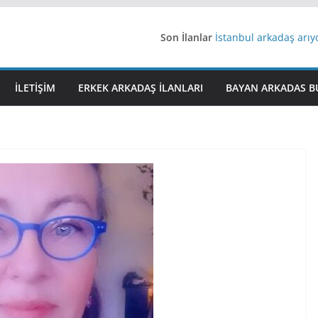
Son İlanlar
İstanbul arkadaş arı
AydınEvlilik
Yeni Bir Aşk Lazım
Ağrıli Suriyeli Bayanl
İLETIŞIM
ERKEK ARKADAŞ ILANLARI
BAYAN ARKADAS B
iş arayanlara iş