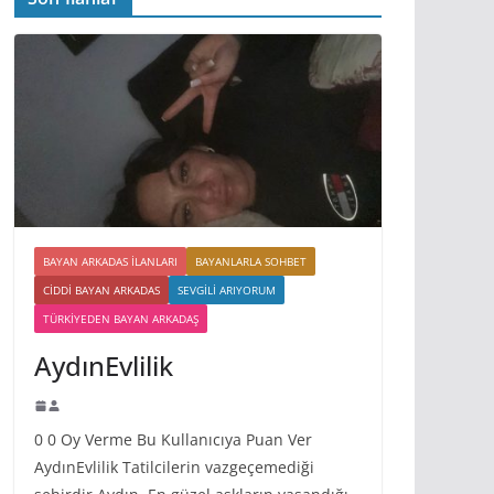
BAYAN ARKADAS ILANLARI
BAYANLARLA SOHBET
CIDDI BAYAN ARKADAS
SEVGILI ARIYORUM
TÜRKIYEDEN BAYAN ARKADAŞ
AydınEvlilik
0 0 Oy Verme Bu Kullanıcıya Puan Ver
AydınEvlilik Tatilcilerin vazgeçemediği