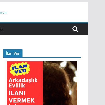
yorum
ar
UL
İlan Ver