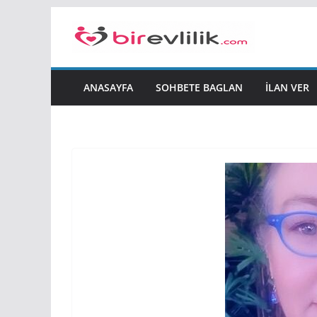
Skip
to
content
ANASAYFA
SOHBETE BAGLAN
İLAN VER