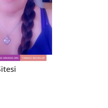
AN ARKADAS ARA
YABANCI BAYANLAR
itesi