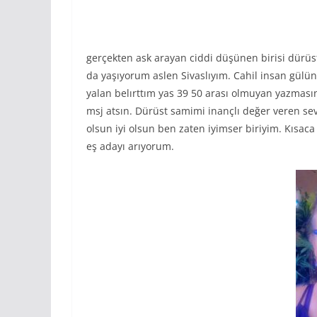
gerçekten ask arayan ciddi düşünen birisi dürü
da yaşıyorum aslen Sivaslıyım. Cahil insan gülün 
yalan belırttım yas 39 50 arası olmuyan yazmasın
msj atsın. Dürüst samimi inançlı değer veren se
olsun iyi olsun ben zaten iyimser biriyim. Kısaca
eş adayı arıyorum.