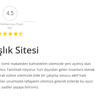
4.5
 Kullanıcıya Puan 
Ver
ık Sitesi
i isimli makaleden bahsedelim sitemizde yeni açılmış olan
mızı Tanıtmak istiyoruz Yurt dışından gelen insanlara olanak
ak sizlere sitemizde böle bir çalışma sonucu aktif hale
arı unutmadık laflayalım sitemize gelerek sizlerde bu eşsiz
 saatler yaşaya bilirsiniz.