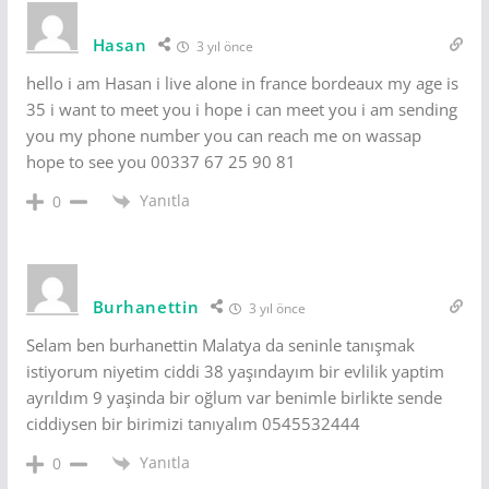
Hasan
3 yıl önce
hello i am Hasan i live alone in france bordeaux my age is
35 i want to meet you i hope i can meet you i am sending
you my phone number you can reach me on wassap
hope to see you 00337 67 25 90 81
Yanıtla
0
Burhanettin
3 yıl önce
Selam ben burhanettin Malatya da seninle tanışmak
istiyorum niyetim ciddi 38 yaşındayım bir evlilik yaptim
ayrıldım 9 yaşinda bir oğlum var benimle birlikte sende
ciddiysen bir birimizi tanıyalım 0545532444
Yanıtla
0