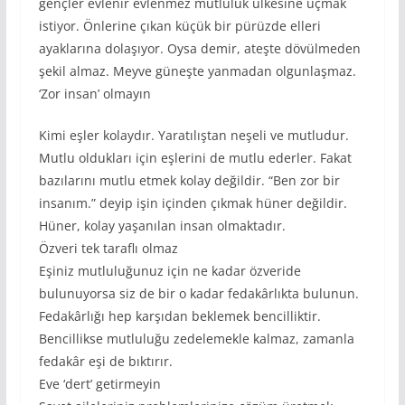
gençler evlenir evlenmez mutluluk ülkesine uçmak
istiyor. Önlerine çıkan küçük bir pürüzde elleri
ayaklarına dolaşıyor. Oysa demir, ateşte dövülmeden
şekil almaz. Meyve güneşte yanmadan olgunlaşmaz.
‘Zor insan’ olmayın
Kimi eşler kolaydır. Yaratılıştan neşeli ve mutludur.
Mutlu oldukları için eşlerini de mutlu ederler. Fakat
bazılarını mutlu etmek kolay değildir. “Ben zor bir
insanım.” deyip işin içinden çıkmak hüner değildir.
Hüner, kolay yaşanılan insan olmaktadır.
Özveri tek taraflı olmaz
Eşiniz mutluluğunuz için ne kadar özveride
bulunuyorsa siz de bir o kadar fedakârlıkta bulunun.
Fedakârlığı hep karşıdan beklemek bencilliktir.
Bencillikse mutluluğu zedelemekle kalmaz, zamanla
fedakâr eşi de bıktırır.
Eve ‘dert’ getirmeyin