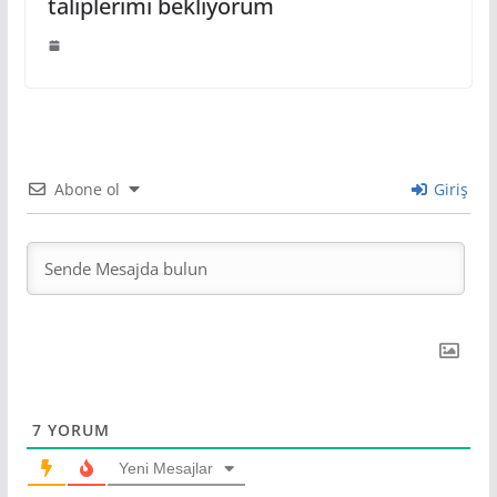
taliplerimi bekliyorum
Abone ol
Giriş
7
YORUM
Yeni Mesajlar