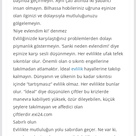
başında geçirmeyin. Aynı çatı altında iki yabancı
insan olmayın. Bilhassa hobileriniz uğruna eşinize
olan ilginizi ve dolayısıyla mutluluğunuzu
gölgelemeyin.
‘Niye evlendim ki!’ denmez
Evliliğinizde karşılaştığınız problemlerden dolayı
pişmanlık göstermeyin. ‘Sanki neden evlendim!’ diye
eşinize karşı sesli düşünmeyin. Her evlilikte ufak tefek
sıkıntılar olur. Önemli olan o sıkıntı engellerine
takılmadan atlamaktır. İdeal
evlilik
hayallerine takılıp
kalmayın. Dünyanın ve ülkenin bu kadar sıkıntısı
içinde “tartışmasız” evlilik olmaz. Her evlilikte bunlar
olur. “İdeal” diye düşünülen çiftler bu krizlerde
manevra kabiliyeti yüksek, özür dileyebilen, küçük
şeylere takılmayan ve affedici olan
çiftlerdir.exi24.com
Sabırlı olun
Evlilikte mutluluğun yolu sabırdan geçer. Ne var ki,