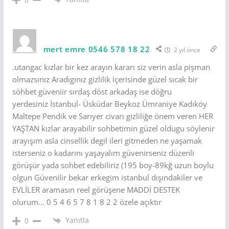
mert emre 0546 578 18 22
2 yıl önce
.utangac kızlar bir kez arayın kararı siz verin asla pişman
olmazsınız Aradıgınız gizlilik içerisinde güzel sıcak bir
söhbet güveniir sırdaş döst arkadaş ise döğru
yerdesiniz İstanbul- Üsküdar Beykoz Ümraniye Kadıköy
Maltepe Pendik ve Sarıyer civarı gizliliğe önem veren HER
YAŞTAN kızlar arayabilir sohbetimin güzel oldugu söylenir
arayışım asla cinsellik degil ileri gitmeden ne yaşamak
isterseniz o kadarını yaşayalım güvenirseniz düzenli
görüşür yada sohbet edebiliriz (195 boy-89kğ uzun boylu
olgun Güvenilir bekar erkegim istanbul dışındakiler ve
EVLİLER aramasın reel görüşene MADDİ DESTEK
olurum… 0 5 4 6 5 7 8 1 8 2 2 özele açıktır
Yanıtla
0