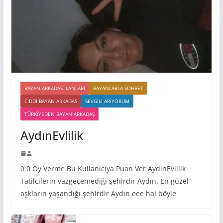
BAYAN ARKADAS ILANLARI
BAYANLARLA SOHBET
CIDDI BAYAN ARKADAS
SEVGILI ARIYORUM
TÜRKIYEDEN BAYAN ARKADAŞ
AydınEvlilik
0 0 Oy Verme Bu Kullanıcıya Puan Ver AydınEvlilik
Tatilcilerin vazgeçemediği şehirdir Aydın. En güzel
aşkların yaşandığı şehirdir Aydın eee hal böyle