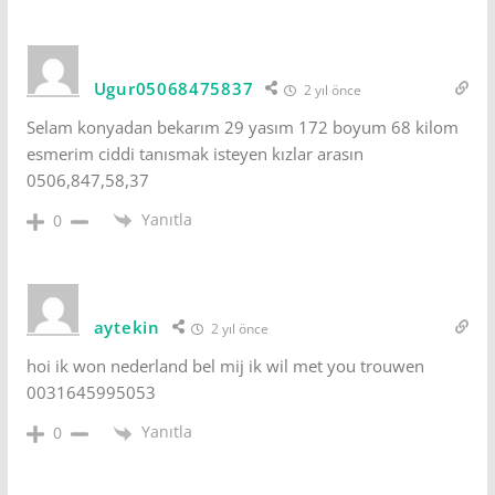
Ugur05068475837
2 yıl önce
Selam konyadan bekarım 29 yasım 172 boyum 68 kilom
esmerim ciddi tanısmak isteyen kızlar arasın
0506,847,58,37
Yanıtla
0
aytekin
2 yıl önce
hoi ik won nederland bel mij ik wil met you trouwen
0031645995053
Yanıtla
0