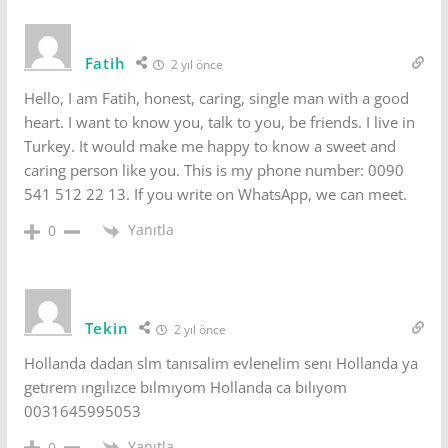
Fatih
2 yıl önce
Hello, I am Fatih, honest, caring, single man with a good
heart. I want to know you, talk to you, be friends. I live in
Turkey. It would make me happy to know a sweet and
caring person like you. This is my phone number: 0090
541 512 22 13. If you write on WhatsApp, we can meet.
Yanıtla
0
Tekin
2 yıl önce
Hollanda dadan slm tanısalim evlenelim senı Hollanda ya
getırem ıngılızce bılmıyom Hollanda ca bılıyom
0031645995053
Yanıtla
0