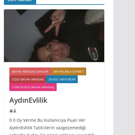
BAYAN ARKADAS ILANLARI
BAYANLARLA SOHBET
CIDDI BAYAN ARKADAS
SEVGILI ARIYORUM
TÜRKIYEDEN BAYAN ARKADAŞ
AydınEvlilik
0 0 Oy Verme Bu Kullanıcıya Puan Ver
AydınEvlilik Tatilcilerin vazgeçemediği