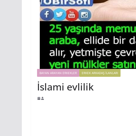
BAYAN ARAYAN ERKEKLER
ERKEK ARKADAŞ ILANLARI
İslami evlilik