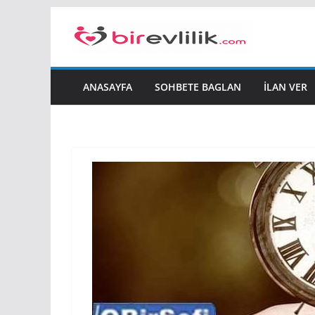
Skip
to
content
ANASAYFA
SOHBETE BAGLAN
İLAN VER