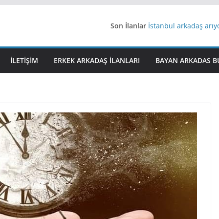
Son İlanlar
İstanbul arkadaş arı
AydınEvlilik
Yeni Bir Aşk Lazım
Ağrıli Suriyeli Bayanl
İLETIŞIM
ERKEK ARKADAŞ ILANLARI
BAYAN ARKADAS B
iş arayanlara iş