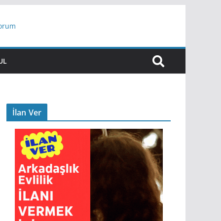
yorum
ar
UL
İlan Ver