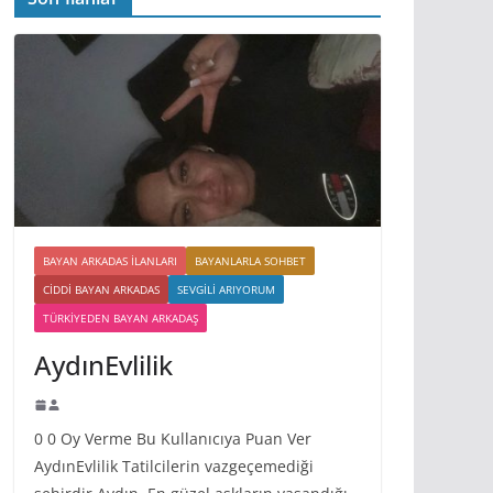
BAYAN ARKADAS ILANLARI
BAYANLARLA SOHBET
CIDDI BAYAN ARKADAS
SEVGILI ARIYORUM
TÜRKIYEDEN BAYAN ARKADAŞ
AydınEvlilik
0 0 Oy Verme Bu Kullanıcıya Puan Ver
AydınEvlilik Tatilcilerin vazgeçemediği