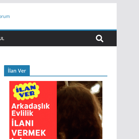
yorum
ar
UL
İlan Ver