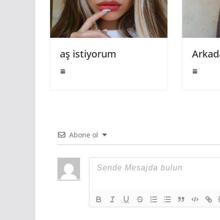
aş istiyorum
Arkada
Abone ol