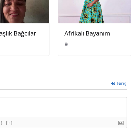
şlık Bağcılar
Afrikalı Bayanım
Giriş
{}
[+]