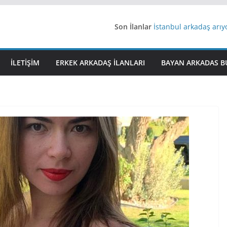
Son İlanlar
İstanbul arkadaş arı
AydınEvlilik
Yeni Bir Aşk Lazım
Ağrıli Suriyeli Bayanl
İLETIŞIM
ERKEK ARKADAŞ ILANLARI
BAYAN ARKADAS B
iş arayanlara iş