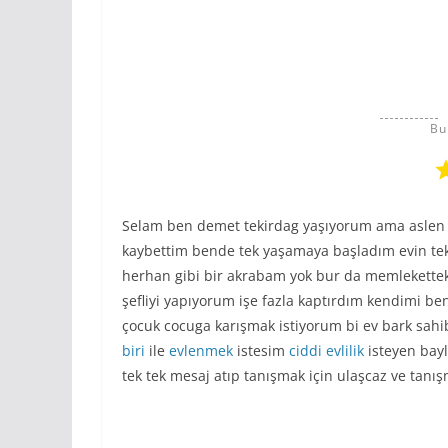
Bu
Selam ben demet tekirdag yaşıyorum ama aslen
kaybettim bende tek yaşamaya başladım evin tek
herhan gibi bir akrabam yok bur da memleketteki 
şefliyi yapıyorum işe fazla kaptırdım kendimi be
çocuk cocuga karışmak istiyorum bi ev bark sah
biri
ile
evlenmek
istesim
ciddi
evlilik
isteyen bayl
tek tek mesaj atıp tanışmak için ulaşcaz ve tanış