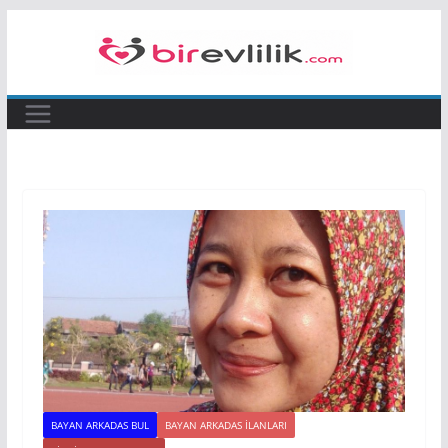
Skip
to
content
BAYAN ARKADAS BUL
BAYAN ARKADAS ILANLARI