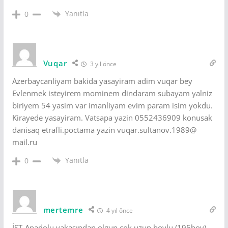
Yanıtla
0
Vuqar
3 yıl önce
Azerbaycanliyam bakida yasayiram adim vuqar bey
Evlenmek isteyirem mominem dindaram subayam yalniz
biriyem 54 yasim var imanliyam evim param isim yokdu.
Kirayede yasayiram. Vatsapa yazin 0552436909 konusak
danisaq etrafli.poctama yazin vuqar.sultanov.1989@
mail.ru
Yanıtla
0
mertemre
4 yıl önce
İST-Anadolu yakasından olgun çok uzun boylu (195boy)