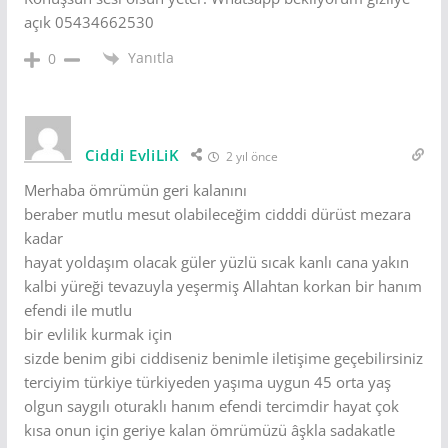
açık 05434662530
Yanıtla
0
Ciddi EvliLiK
2 yıl önce
Merhaba ömrümün geri kalanını
beraber mutlu mesut olabileceğim cidddi dürüst mezara
kadar
hayat yoldaşım olacak güler yüzlü sıcak kanlı cana yakın
kalbi yüreği tevazuyla yeşermiş Allahtan korkan bir hanım
efendi ile mutlu
bir evlilik kurmak için
sizde benim gibi ciddiseniz benimle iletişime geçebilirsiniz
terciyim türkiye türkiyeden yaşıma uygun 45 orta yaş
olgun saygılı oturaklı hanım efendi tercimdir hayat çok
kısa onun için geriye kalan ömrümüzü âşkla sadakatle