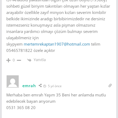
sohbeti güzel biriyim takıntıları olmayan her yaştan kızlar
arayabilir özellikle zayıf minyon kızları severim kimbilir
belkide ikimizinde aradıgı birbibirimizdedir ne dersiniz
istemezseniz konuşmayız asla pişman olmazsınız
insanlara yardımcı olmayı çözüm bulmayı severim
ulaşabilmeniz için
skypyem
mertemrekaptan1907@hotmail.com
telim
05465781822 özele açıktır
Yanıtla
0
emrah
5 yıl önce
Merhaba ben emrah Yaşım 35 Beni her anlamda mutlu
edebilecek bayan arıyorum
0531 365 08 20