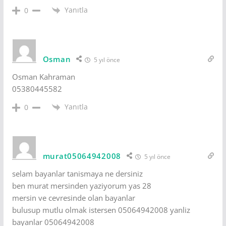
Yanıtla
0
Osman
5 yıl önce
Osman Kahraman
05380445582
Yanıtla
0
murat05064942008
5 yıl önce
selam bayanlar tanismaya ne dersiniz
ben murat mersinden yaziyorum yas 28
mersin ve cevresinde olan bayanlar
bulusup mutlu olmak istersen 05064942008 yanliz
bayanlar 05064942008