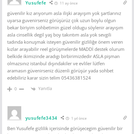
Yusufefe
11 ay önce
güvenilir kız arıyorum asla ilişki arayışım yok şartlarınız
uyarsa guvenirseniz görüşürüz çok uzun boylu olgun
bekar biriyim sohbetimin güzel oldugu söylenir arayışım
asla cinsellik degil yaş boy takıntım asla yok sevgili
tadında konuşmak isteyen güvenilir gizliliğe önem veren
kızlar arayabilir reel görüşmelerde MADDİ destek olurum
belkide ikimizinde aradıgı birbirimizdedir ASLA pişman
olmazsınız istanbul dışındakiler ve evliler lütfen
aramasın güvenirseniz düzenli görüşür yada sohbet
edebiliriz karar sizin telim 05436381524
Yanıtla
0
yusufefe3434
1 yıl önce
Ben Yusufefe gizlilik içerisinde görüşecegim güvenilir bir