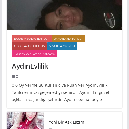
BAYAN ARKADAS ILANLARI
BAYANLARLA SOHBET
CIDDI BAYAN ARKADAS
SEVGILI ARIYORUM
TÜRKIYEDEN BAYAN ARKADAŞ
AydınEvlilik
0 0 Oy Verme Bu Kullanıcıya Puan Ver AydınEvlilik
Tatilcilerin vazgeçemediği şehirdir Aydın. En güzel
aşkların yaşandığı şehirdir Aydın eee hal böyle
Yeni Bir Aşk Lazım