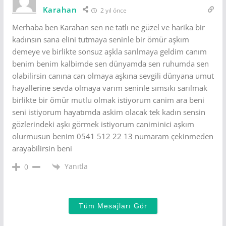
Karahan
2 yıl önce
Merhaba ben Karahan sen ne tatlı ne güzel ve harika bir
kadınsın sana elini tutmaya seninle bir ömür aşkım
demeye ve birlikte sonsuz aşkla sarılmaya geldim canım
benim benim kalbimde sen dünyamda sen ruhumda sen
olabilirsin canına can olmaya aşkına sevgili dünyana umut
hayallerine sevda olmaya varım seninle sımsıkı sarılmak
birlikte bir ömür mutlu olmak istiyorum canim ara beni
seni istiyorum hayatımda askim olacak tek kadın sensin
gözlerindeki aşkı görmek istiyorum caniminici aşkım
olurmusun benim 0541 512 22 13 numaram çekinmeden
arayabilirsin beni
Yanıtla
0
Tüm Mesajları Gör