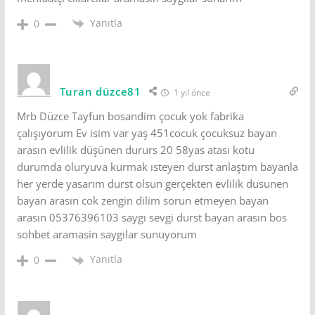
Yanıtla
0
Turan düzce81
1 yıl önce
Mrb Düzce Tayfun bosandim çocuk yok fabrika
çalışıyorum Ev isim var yaş 451cocuk çocuksuz bayan
arasın evlilik düşünen dururs 20 58yas atası kotu
durumda oluryuva kurmak ısteyen durst anlaştım bayanla
her yerde yasarım durst olsun gerçekten evlilik dusunen
bayan arasın cok zengin dilim sorun etmeyen bayan
arasın 05376396103 saygı sevgi durst bayan arasın bos
sohbet aramasin saygılar sunuyorum
Yanıtla
0