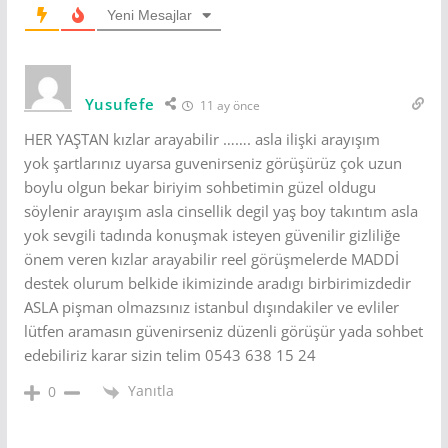
Yeni Mesajlar
Yusufefe
11 ay önce
HER YAŞTAN kızlar arayabilir ……. asla ilişki arayışım
yok şartlarınız uyarsa guvenirseniz görüşürüz çok uzun
boylu olgun bekar biriyim sohbetimin güzel oldugu
söylenir arayışım asla cinsellik degil yaş boy takıntım asla
yok sevgili tadında konuşmak isteyen güvenilir gizliliğe
önem veren kızlar arayabilir reel görüşmelerde MADDİ
destek olurum belkide ikimizinde aradıgı birbirimizdedir
ASLA pişman olmazsınız istanbul dışındakiler ve evliler
lütfen aramasın güvenirseniz düzenli görüşür yada sohbet
edebiliriz karar sizin telim 0543 638 15 24
Yanıtla
0