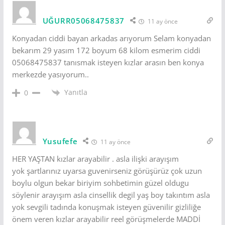
UĞURR05068475837
11 ay önce
Konyadan ciddi bayan arkadas arıyorum Selam konyadan
bekarım 29 yasım 172 boyum 68 kilom esmerim ciddi
05068475837 tanısmak isteyen kızlar arasın ben konya
merkezde yasıyorum..
Yanıtla
0
Yusufefe
11 ay önce
HER YAŞTAN kızlar arayabilir . asla ilişki arayışım
yok şartlarınız uyarsa guvenirseniz görüşürüz çok uzun
boylu olgun bekar biriyim sohbetimin güzel oldugu
söylenir arayışım asla cinsellik degil yaş boy takıntım asla
yok sevgili tadında konuşmak isteyen güvenilir gizliliğe
önem veren kızlar arayabilir reel görüşmelerde MADDİ