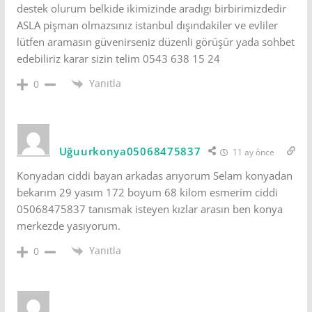
destek olurum belkide ikimizinde aradıgı birbirimizdedir
ASLA pişman olmazsınız istanbul dışındakiler ve evliler
lütfen aramasın güvenirseniz düzenli görüşür yada sohbet
edebiliriz karar sizin telim 0543 638 15 24
Yanıtla
0
Uğuurkonya05068475837
11 ay önce
Konyadan ciddi bayan arkadas arıyorum Selam konyadan
bekarım 29 yasım 172 boyum 68 kilom esmerim ciddi
05068475837 tanısmak isteyen kızlar arasın ben konya
merkezde yasıyorum.
Yanıtla
0