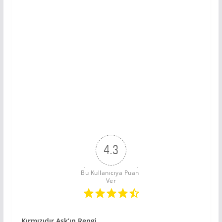
4.3
Bu Kullanıcıya Puan 
Ver
Kırmızıdır Aşk’ın Rengi