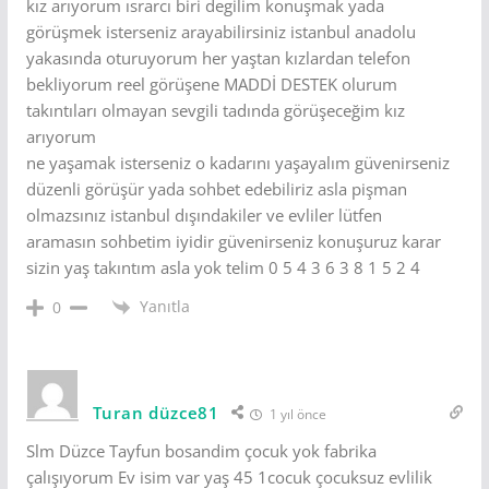
kız arıyorum ısrarcı biri degilim konuşmak yada
görüşmek isterseniz arayabilirsiniz istanbul anadolu
yakasında oturuyorum her yaştan kızlardan telefon
bekliyorum reel görüşene MADDİ DESTEK olurum
takıntıları olmayan sevgili tadında görüşeceğim kız
arıyorum
ne yaşamak isterseniz o kadarını yaşayalım güvenirseniz
düzenli görüşür yada sohbet edebiliriz asla pişman
olmazsınız istanbul dışındakiler ve evliler lütfen
aramasın sohbetim iyidir güvenirseniz konuşuruz karar
sizin yaş takıntım asla yok telim 0 5 4 3 6 3 8 1 5 2 4
Yanıtla
0
Turan düzce81
1 yıl önce
Slm Düzce Tayfun bosandim çocuk yok fabrika
çalışıyorum Ev isim var yaş 45 1cocuk çocuksuz evlilik