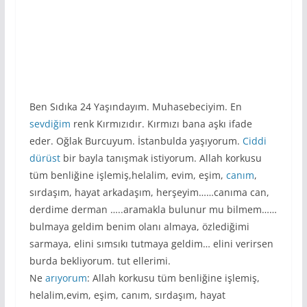
Ben Sıdıka 24 Yaşındayım. Muhasebeciyim. En
sevdiğim
renk Kırmızıdır. Kırmızı bana aşkı ifade
eder. Oğlak Burcuyum. İstanbulda yaşıyorum.
Ciddi
dürüst
bir bayla tanışmak istiyorum. Allah korkusu
tüm benliğine işlemiş,helalim, evim, eşim,
canım
,
sırdaşım, hayat arkadaşım, herşeyim……canıma can,
derdime derman …..aramakla bulunur mu bilmem……
bulmaya geldim benim olanı almaya, özlediğimi
sarmaya, elini sımsıkı tutmaya geldim… elini verirsen
burda bekliyorum. tut ellerimi.
Ne
arıyorum
: Allah korkusu tüm benliğine işlemiş,
helalim,evim, eşim, canım, sırdaşım, hayat