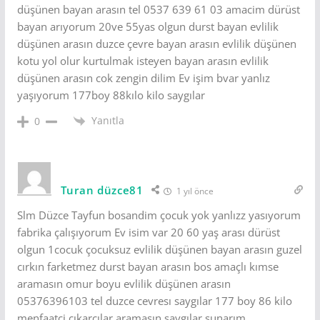
düşünen bayan arasın tel 0537 639 61 03 amacim dürüst
bayan arıyorum 20ve 55yas olgun durst bayan evlilik
düşünen arasın duzce çevre bayan arasın evlilik düşünen
kotu yol olur kurtulmak isteyen bayan arasın evlilik
düşünen arasın cok zengin dilim Ev işim bvar yanlız
yaşıyorum 177boy 88kılo kilo saygılar
Yanıtla
0
Turan düzce81
1 yıl önce
Slm Düzce Tayfun bosandim çocuk yok yanlızz yasıyorum
fabrika çalışıyorum Ev isim var 20 60 yaş arası dürüst
olgun 1cocuk çocuksuz evlilik düşünen bayan arasın guzel
cırkın farketmez durst bayan arasın bos amaçlı kımse
aramasın omur boyu evlilik düşünen arasın
05376396103 tel duzce cevresı saygılar 177 boy 86 kilo
menfaatçi cıkarcılar aramasın saygılar sunarım