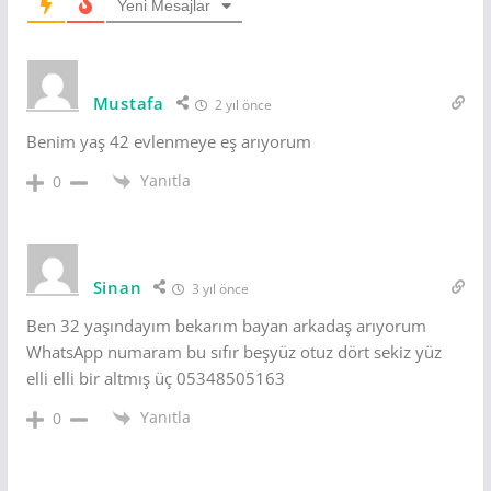
Yeni Mesajlar
Mustafa
2 yıl önce
Benim yaş 42 evlenmeye eş arıyorum
Yanıtla
0
Sinan
3 yıl önce
Ben 32 yaşındayım bekarım bayan arkadaş arıyorum
WhatsApp numaram bu sıfır beşyüz otuz dört sekiz yüz
elli elli bir altmış üç 05348505163
Yanıtla
0