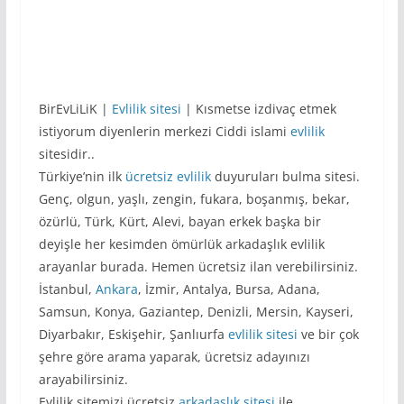
BirEvLiLiK |
Evlilik sitesi
| Kısmetse izdivaç etmek
istiyorum diyenlerin merkezi Ciddi islami
evlilik
sitesidir..
Türkiye’nin ilk
ücretsiz evlilik
duyuruları bulma sitesi.
Genç, olgun, yaşlı, zengin, fukara, boşanmış, bekar,
özürlü, Türk, Kürt, Alevi, bayan erkek başka bir
deyişle her kesimden ömürlük arkadaşlık evlilik
arayanlar burada. Hemen ücretsiz ilan verebilirsiniz.
İstanbul,
Ankara
, İzmir, Antalya, Bursa, Adana,
Samsun, Konya, Gaziantep, Denizli, Mersin, Kayseri,
Diyarbakır, Eskişehir, Şanlıurfa
evlilik sitesi
ve bir çok
şehre göre arama yaparak, ücretsiz adayınızı
arayabilirsiniz.
Evlilik sitemizi ücretsiz
arkadaşlık sitesi
ile