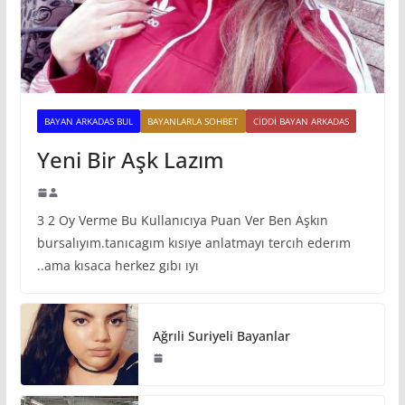
BAYAN ARKADAS BUL
BAYANLARLA SOHBET
CIDDI BAYAN ARKADAS
Yeni Bir Aşk Lazım
3 2 Oy Verme Bu Kullanıcıya Puan Ver Ben Aşkın
bursalıyım.tanıcagım kısıye anlatmayı tercıh ederım
..ama kısaca herkez gıbı ıyı
Ağrıli Suriyeli Bayanlar