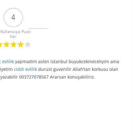
4
 Kullanıcıya Puan 
Ver
c
evlilik
yapmadim aslen istanbul buyukcekmeceliyim ama
niyetim
ciddi evlilik
durust guvenilir Allah’tan korkusu olan
yazabilir 003727078567 Ararsan konuşabiliriz.