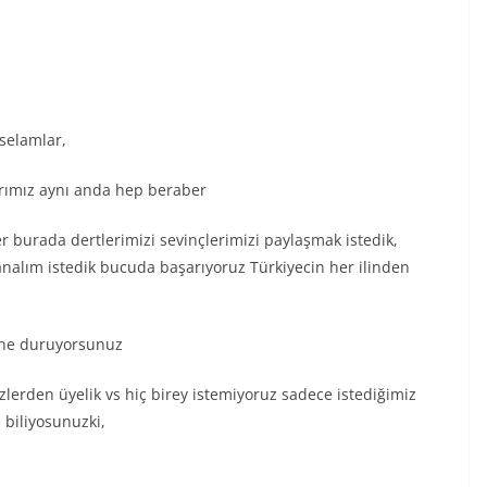
 selamlar,
arımız aynı anda hep beraber
 burada dertlerimizi sevinçlerimizi paylaşmak istedik,
nalım istedik bucuda başarıyoruz Türkiyecin her ilinden
n ne duruyorsunuz
sizlerden üyelik vs hiç birey istemiyoruz sadece istediğimiz
ü biliyosunuzki,