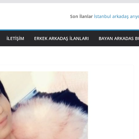
Son İlanlar
İstanbul arkadaş arı
AydınEvlilik
Yeni Bir Aşk Lazım
Ağrıli Suriyeli Bayanl
İLETIŞIM
ERKEK ARKADAŞ ILANLARI
BAYAN ARKADAS B
iş arayanlara iş