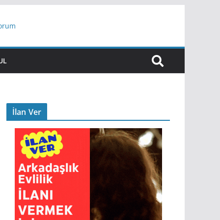
yorum
ar
UL
İlan Ver