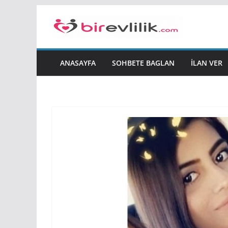
Skip
to
content
ANASAYFA
SOHBETE BAGLAN
İLAN VER