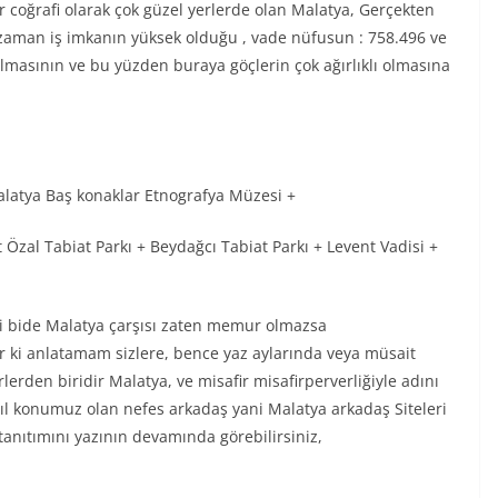
coğrafi olarak çok güzel yerlerde olan Malatya, Gerçekten
ız zaman iş imkanın yüksek olduğu , vade nüfusun : 758.496 ve
lmasının ve bu yüzden buraya göçlerin çok ağırlıklı olmasına
Malatya Baş konaklar Etnografya Müzesi +
Özal Tabiat Parkı + Beydağcı Tabiat Parkı + Levent Vadisi +
di bide Malatya çarşısı zaten memur olmazsa
dır ki anlatamam sizlere, bence yaz aylarında veya müsait
erden biridir Malatya, ve misafir misafirperverliğiyle adını
asıl konumuz olan nefes arkadaş yani Malatya arkadaş Siteleri
tanıtımını yazının devamında görebilirsiniz,