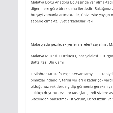
Malatya Doğu Anadolu Bölgesinde yer almaktadır 
diğer illere göre biraz daha ilerdedir, Baktığın
bu şayi zamanla artmaktadır, üniversite yaygın o
sebebe olmakta, Evet arkadaşlar Peki
Malartyada gezilecek yerler nereler? sayalım : 
Malatya Müzesi + Orducu Çınar Şelalesi + Turgut 
Battalgazi Ulu Cami
+ Silahtar Mustafa Paşa Kervansarayı EEG tabiy
olmazlarındandır, tarihi yerleri o kadar çok var
olduğunuz vakitlerde gidip görmeniz gereken yerl
sıklıkça duyurur, evet arkadaşlar şimdi sizlere 
Sitesinden bahsetmek istiyorum, Ücretsizdir, ve 
–