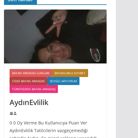
BAYAN ARKADAS ILANLARI
BAYANLARLA SOHBET
CIDDI BAYAN ARKADAS
SEVGILI ARIYORUM
TÜRKIYEDEN BAYAN ARKADAŞ
AydınEvlilik
0 0 Oy Verme Bu Kullanıcıya Puan Ver
AydınEvlilik Tatilcilerin vazgeçemediği