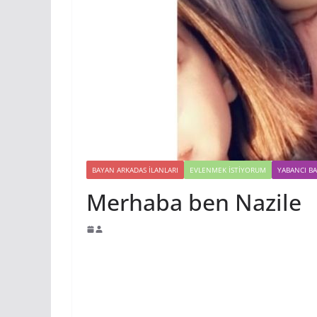
BAYAN ARKADAS ILANLARI
EVLENMEK İSTIYORUM
YABANCI B
Merhaba ben Nazile