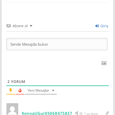
Abone ol
Giriş
2
YORUM
Yeni Mesajlar
KonyaUGur05068475837
1 ay önce