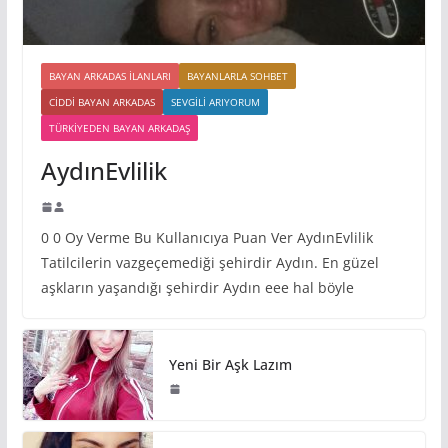
BAYAN ARKADAS ILANLARI
BAYANLARLA SOHBET
CIDDI BAYAN ARKADAS
SEVGILI ARIYORUM
TÜRKIYEDEN BAYAN ARKADAŞ
AydınEvlilik
0 0 Oy Verme Bu Kullanıcıya Puan Ver AydınEvlilik
Tatilcilerin vazgeçemediği şehirdir Aydın. En güzel
aşkların yaşandığı şehirdir Aydın eee hal böyle
Yeni Bir Aşk Lazım