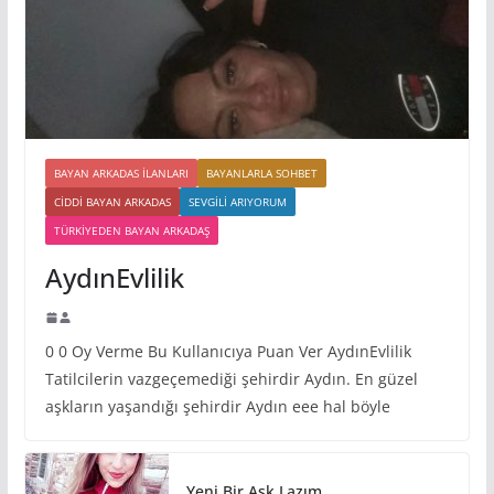
BAYAN ARKADAS ILANLARI
BAYANLARLA SOHBET
CIDDI BAYAN ARKADAS
SEVGILI ARIYORUM
TÜRKIYEDEN BAYAN ARKADAŞ
AydınEvlilik
0 0 Oy Verme Bu Kullanıcıya Puan Ver AydınEvlilik
Tatilcilerin vazgeçemediği şehirdir Aydın. En güzel
aşkların yaşandığı şehirdir Aydın eee hal böyle
Yeni Bir Aşk Lazım