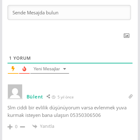
1
YORUM
Yeni Mesajlar
Bülent
5 yıl önce
Slm ciddi bir evlilik düşünüyorum varsa evlenmek yuva
kurmak isteyen bana ulaşsın 05350306506
Yanıtla
0