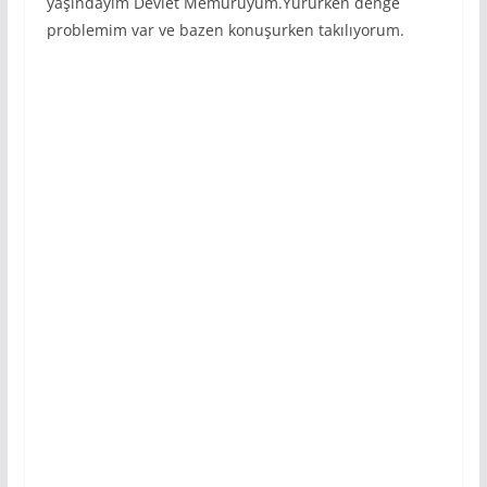
yaşındayım Devlet Memuruyum.Yürürken denge
problemim var ve bazen konuşurken takılıyorum.