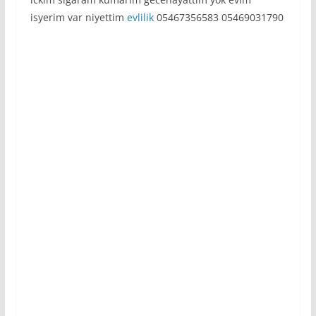
isyerim var niyettim
evlilik
05467356583 05469031790