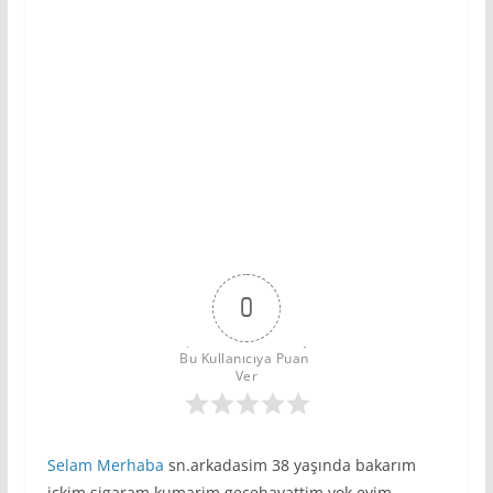
0
Bu Kullanıcıya Puan 
Ver
Selam
Merhaba
sn.arkadasim 38 yaşında bakarım
ickim sigaram kumarim gecehayattim yok evim