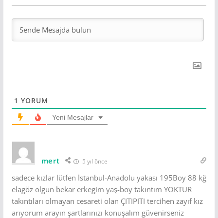
1
YORUM
Yeni Mesajlar
mert
5 yıl önce
sadece kızlar lütfen İstanbul-Anadolu yakası 195Boy 88 kğ
elagöz olgun bekar erkegim yaş-boy takıntım YOKTUR
takıntıları olmayan cesareti olan ÇITIPITI tercihen zayıf kız
arıyorum arayın şartlarınızı konuşalım güvenirseniz