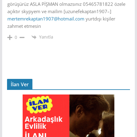
görüşürüz ASLA PİŞMAN olmazsınız 05465781822 özele
açıktır skypyem ve mailim [uzunefekaptan1907–]
mertemrekaptan1907@hotmail.com
yurtdışı kişiler
zahmet etmesin
Yanıtla
0
İlan Ver