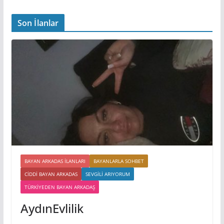
Son İlanlar
BAYAN ARKADAS ILANLARI
BAYANLARLA SOHBET
CIDDI BAYAN ARKADAS
SEVGILI ARIYORUM
TÜRKIYEDEN BAYAN ARKADAŞ
AydınEvlilik