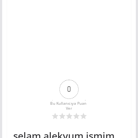
0
Bu Kullanıcıya Puan 
Ver
selam alekyum ismim