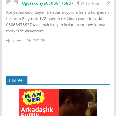
Uğurrkonya05068475837
1 yıl önce
Konyadan ciddi bayan arkadas arıyorum Selam konyadan
bekarım 29 yasım 172 boyum 68 kilom esmerim ciddi
05068475837 tanısmak isteyen kızlar arasın ben konya
merkezde yasıyorum.
Yanıtla
0
İlan Ver