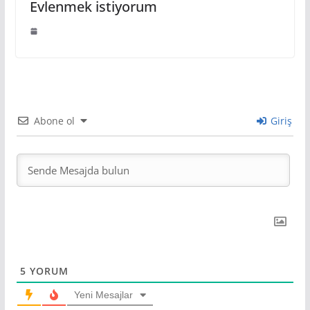
Evlenmek istiyorum
Abone ol
Giriş
5
YORUM
Yeni Mesajlar