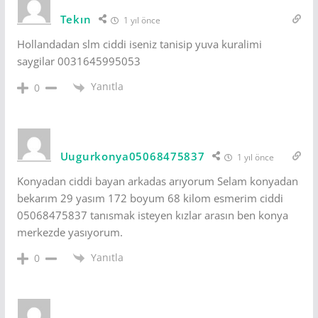
Tekın
1 yıl önce
Hollandadan slm ciddi iseniz tanisip yuva kuralimi
saygilar 0031645995053
Yanıtla
0
Uugurkonya05068475837
1 yıl önce
Konyadan ciddi bayan arkadas arıyorum Selam konyadan
bekarım 29 yasım 172 boyum 68 kilom esmerim ciddi
05068475837 tanısmak isteyen kızlar arasın ben konya
merkezde yasıyorum.
Yanıtla
0