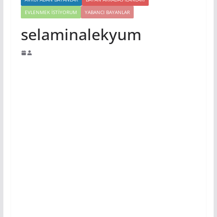
EVLENMEK İSTIYORUM
YABANCI BAYANLAR
selaminalekyum