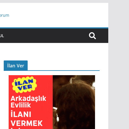
yorum
ar
UL
İlan Ver