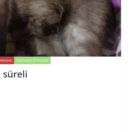
 ARKADAS
EVLENMEK İSTIYORUM
 süreli