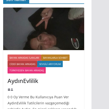
BAYAN ARKADAS ILANLARI
BAYANLARLA SOHBET
CIDDI BAYAN ARKADAS
SEVGILI ARIYORUM
TÜRKIYEDEN BAYAN ARKADAŞ
AydınEvlilik
0 0 Oy Verme Bu Kullanıcıya Puan Ver
AydınEvlilik Tatilcilerin vazgeçemediği