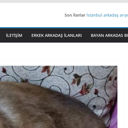
Son İlanlar
İstanbul arkadaş arı
AydınEvlilik
Yeni Bir Aşk Lazım
Ağrıli Suriyeli Bayanl
İLETIŞIM
ERKEK ARKADAŞ ILANLARI
BAYAN ARKADAS B
iş arayanlara iş