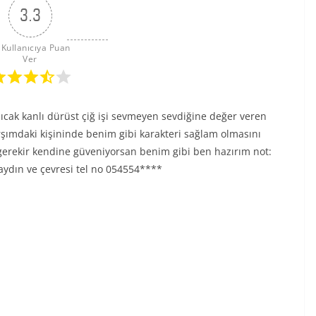
3.3
 Kullanıcıya Puan 
Ver
ıcak kanlı dürüst çiğ işi sevmeyen sevdiğine değer veren
rşımdaki kişininde benim gibi karakteri sağlam olmasını
gerekir kendine güveniyorsan benim gibi ben hazırım not:
 aydın ve çevresi tel no 054554****