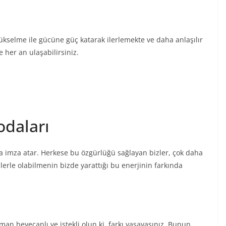
ükselme ile gücüne güç katarak ilerlemekte ve daha anlaşılır
e her an ulaşabilirsiniz.
odaları
ra imza atar. Herkese bu özgürlüğü sağlayan bizler, çok daha
erle olabilmenin bizde yarattığı bu enerjinin farkında
 heyecanlı ve istekli olun ki, farkı yaşayasınız. Bunun