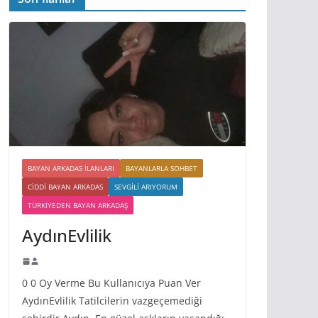
BAYAN ARKADAS ILANLARI
BAYANLARLA SOHBET
CIDDI BAYAN ARKADAS
SEVGILI ARIYORUM
TÜRKIYEDEN BAYAN ARKADAŞ
AydınEvlilik
0 0 Oy Verme Bu Kullanıcıya Puan Ver
AydınEvlilik Tatilcilerin vazgeçemediği