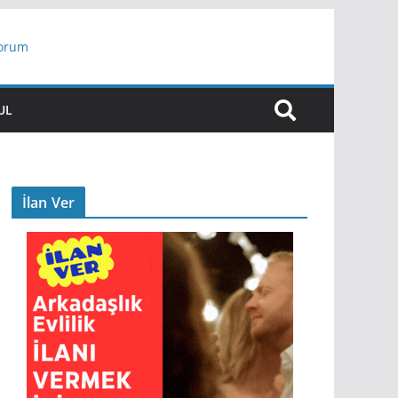
yorum
ar
UL
İlan Ver