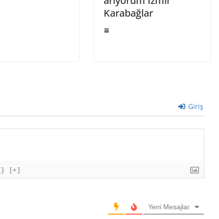
arıyorum İzmir
Karabağlar
Giriş
{}
[+]
Yeni Mesajlar