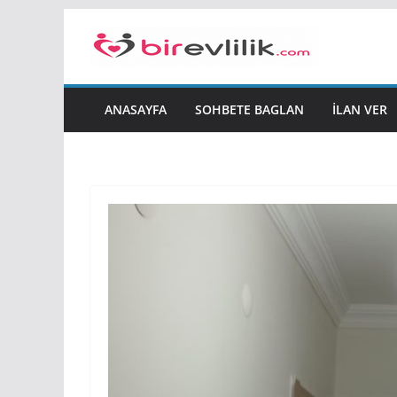
Skip
to
content
ANASAYFA
SOHBETE BAGLAN
İLAN VER