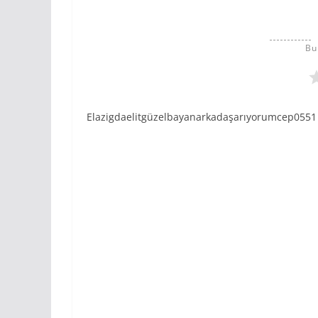
Bu
Elazigdaelitgüzelbayanarkadaşarıyorumcep0551 