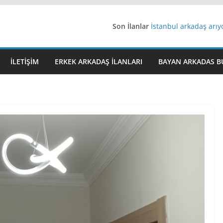
Son İlanlar
İstanbul arkadaş arı
AydınEvlilik
Yeni Bir Aşk Lazım
Ağrıli Suriyeli Bayanl
İLETIŞIM
ERKEK ARKADAŞ ILANLARI
BAYAN ARKADAS B
iş arayanlara iş