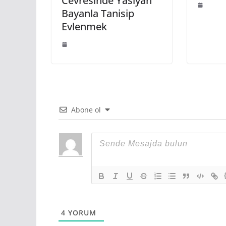
Cevresinde Yasiyan
Bayanla Tanisip
Evlenmek
Abone ol
4
YORUM