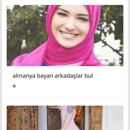
almanya bayan arkadaşlar bul