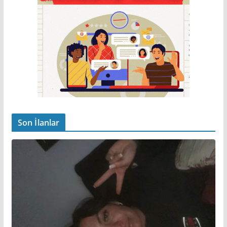
Son İlanlar