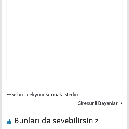
Selam alekyum sormak istedim
Giresunli Bayanlar
Bunları da sevebilirsiniz