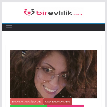
Skip
to
content
BAYAN ARKADAS ILANLARI
CIDDI BAYAN ARKADAS