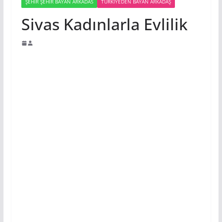
ŞEHIR ŞEHIR BAYAN ARKADAS
TÜRKIYEDEN BAYAN ARKADAŞ
Sivas Kadınlarla Evlilik