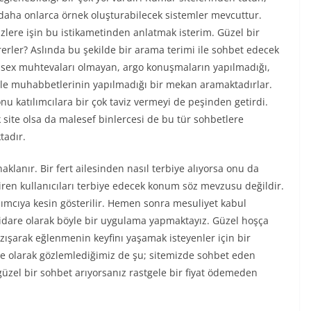
 ve daha onlarca örnek oluşturabilecek sistemler mevcuttur.
ere işin bu istikametinden anlatmak isterim. Güzel bir
irerler? Aslında bu şekilde bir arama terimi ile sohbet edecek
 sex muhtevaları olmayan, argo konuşmaların yapılmadığı,
dele muhabbetlerinin yapılmadığı bir mekan aramaktadırlar.
onu katılımcılara bir çok taviz vermeyi de peşinden getirdi.
site olsa da malesef binlercesi de bu tür sohbetlere
tadır.
klanır. Bir fert ailesinden nasıl terbiye alıyorsa onu da
ren kullanıcıları terbiye edecek konum söz mevzusu değildir.
ılımcıya kesin gösterilir. Hemen sonra mesuliyet kabul
z idare olarak böyle bir uygulama yapmaktayız. Güzel hoşça
azışarak eğlenmenin keyfinı yaşamak isteyenler için bir
are olarak gözlemlediğimiz de şu; sitemizde sohbet eden
üzel bir sohbet arıyorsanız rastgele bir fiyat ödemeden