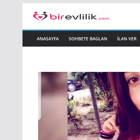
Skip
to
content
ANASAYFA
SOHBETE BAGLAN
İLAN VER