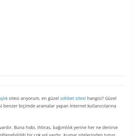
şlık
sitesi arıyorum, en güzel
sohbet sitesi
hangisi? Güzel
si benzer biçimde aramalar yapan İnternet kullanıcılarına
ardır. Buna hobi, ihtiras, bağımlılık yerine her ne denirse
lenebildiği bir çok yol vardır. Kumar sitelerinden tutun,