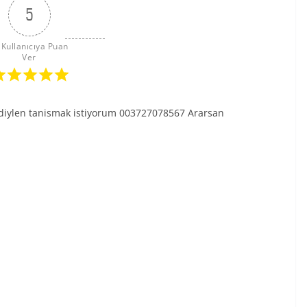
5
 Kullanıcıya Puan 
Ver
eydiylen tanismak istiyorum 003727078567 Ararsan