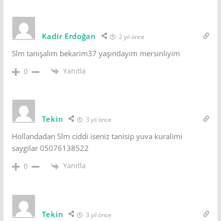
Kadir Erdoğan
2 yıl önce
Slm tanışalım bekarim37 yaşındayım mersinliyim
Yanıtla
0
Tekin
3 yıl önce
Hollandadan Slm ciddi iseniz tanisip yuva kuralimi
saygilar 05076138522
Yanıtla
0
Tekin
3 yıl önce