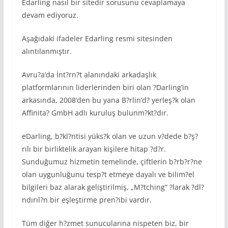
Edarling nasıl bir sitedir sorusunu cevaplamaya
devam ediyoruz.
Aşağıdaki ifadeler Edarling resmi sitesinden
alıntılanmıştır.
Avru?a’da İnt?rn?t alanındaki arkadaşlık
platformlarının liderlerinden biri olan ?Darling’in
arkasında, 2008’den bu yana B?rlin’d? yerleş?k olan
Affinita? GmbH adlı kuruluş bulunm?kt?dır.
eDarling, b?kl?ntisi yüks?k olan ve uzun v?dede b?ş?
rılı bir birliktelik arayan kişilere hitap ?d?r.
Sunduğumuz hizmetin temelinde, çiftlerin b?rb?r?ne
olan uygunluğunu tesp?t etmeye dayalı ve bilim?el
bilgileri baz alarak geliştirilmiş, „M?tching“ ?larak ?dl?
ndırıl?n bir eşleştirme pren?ibi vardır.
Tüm diğer h?zmet sunucularına nispeten biz, bir