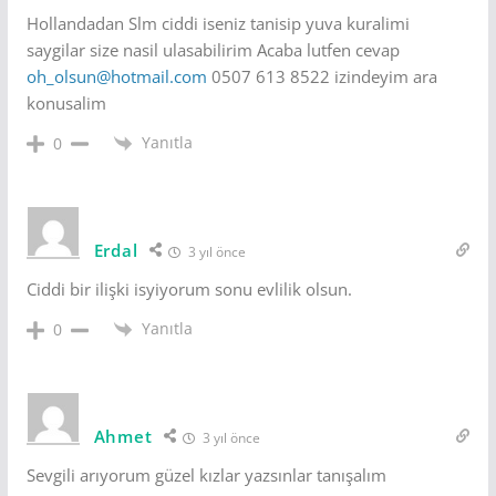
Hollandadan Slm ciddi iseniz tanisip yuva kuralimi
saygilar size nasil ulasabilirim Acaba lutfen cevap
oh_olsun@hotmail.com
0507 613 8522 izindeyim ara
konusalim
Yanıtla
0
Erdal
3 yıl önce
Ciddi bir ilişki isyiyorum sonu evlilik olsun.
Yanıtla
0
Ahmet
3 yıl önce
Sevgili arıyorum güzel kızlar yazsınlar tanışalım