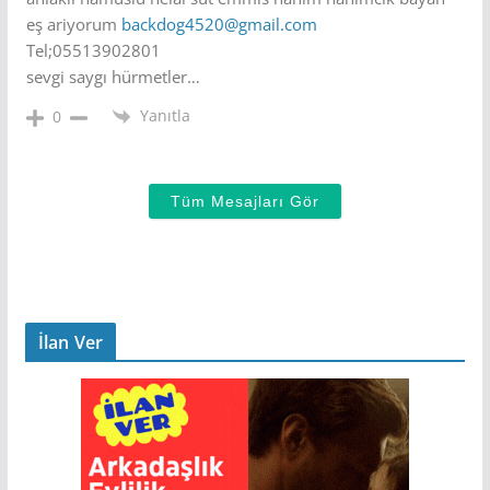
eş ariyorum
backdog4520@gmail.com
Tel;05513902801
sevgi saygı hürmetler…
Yanıtla
0
Tüm Mesajları Gör
İlan Ver