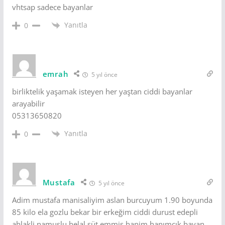
vhtsap sadece bayanlar
Yanıtla
0
emrah
5 yıl önce
birliktelik yaşamak isteyen her yaştan ciddi bayanlar
arayabilir
05313650820
Yanıtla
0
Mustafa
5 yıl önce
Adim mustafa manisaliyim aslan burcuyum 1.90 boyunda
85 kilo ela gozlu bekar bir erkeğim ciddi durust edepli
ahlakli namuslu helal süt emmis hanim hanımcık bayan