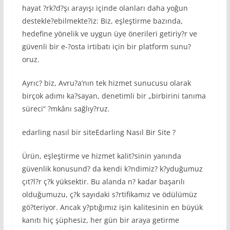
hayat ?rk?d?şı arayışı içinde olanları daha yoğun
destekle?ebilmekte?iz: Biz, eşleştirme bazında,
hedefine yönelik ve uygun üye önerileri getiriy?r ve
güvenli bir e-?osta irtibatı için bir platform sunu?
oruz.
Ayrıc? biz, Avru?a’nın tek hizmet sunucusu olarak
birçok adımı ka?sayan, denetimli bir „birbirini tanıma
süreci“ ?mkânı sağlıy?ruz.
edarling nasıl bir siteEdarling Nasıl Bir Site ?
Ürün, eşleştirme ve hizmet kalit?sinin yanında
güvenlik konusund? da kendi k?ndimiz? k?yduğumuz
çıt?l?r ç?k yüksektir. Bu alanda n? kadar başarılı
olduğumuzu, ç?k sayıdaki s?rtifikamız ve ödülümüz
gö?teriyor. Ancak y?ptığımız işin kalitesinin en büyük
kanıtı hiç şüphesiz, her gün bir araya getirme