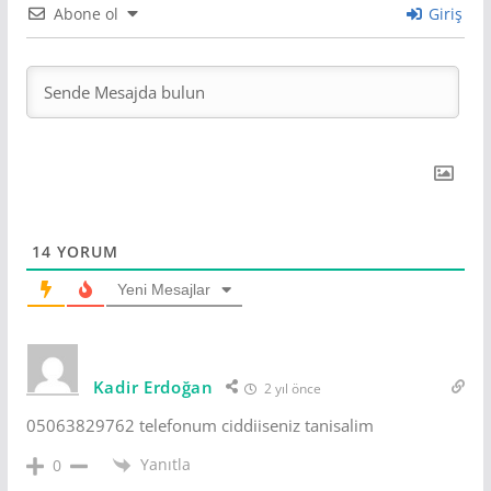
Abone ol
Giriş
14
YORUM
Yeni Mesajlar
Kadir Erdoğan
2 yıl önce
05063829762 telefonum ciddiiseniz tanisalim
Yanıtla
0