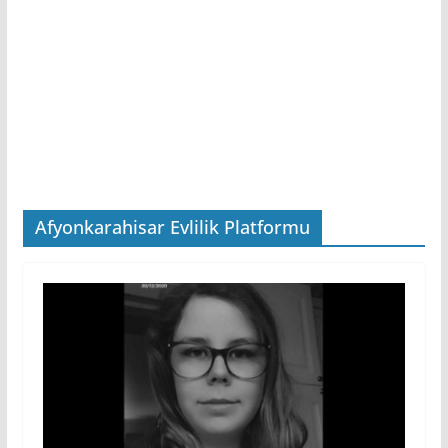
Afyonkarahisar Evlilik Platformu