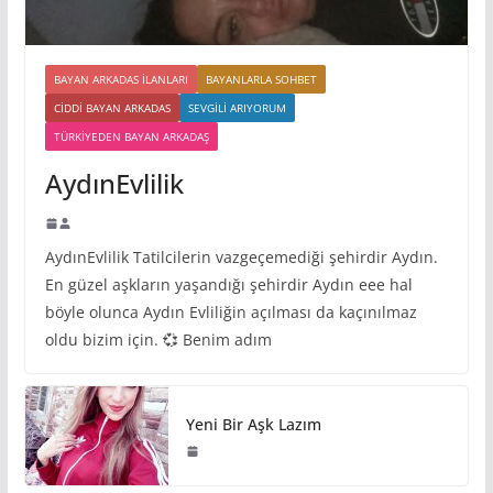
BAYAN ARKADAS ILANLARI
BAYANLARLA SOHBET
CIDDI BAYAN ARKADAS
SEVGILI ARIYORUM
TÜRKIYEDEN BAYAN ARKADAŞ
AydınEvlilik
AydınEvlilik Tatilcilerin vazgeçemediği şehirdir Aydın.
En güzel aşkların yaşandığı şehirdir Aydın eee hal
böyle olunca Aydın Evliliğin açılması da kaçınılmaz
oldu bizim için. 💞 Benim adım
Yeni Bir Aşk Lazım