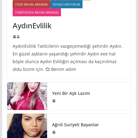
CIDDI BAYAN ARKADAS
SEVGILI ARIYORUM
TÜRKIYEDEN BAYAN ARKADAŞ
AydınEvlilik
AydınEvlilik Tatilcilerin vazgeçemediği şehirdir Aydın.
En güzel aşkların yaşandığı şehirdir Aydın eee hal
böyle olunca Aydın Evliliğin açılması da kaçınılmaz
oldu bizim için. 💞 Benim adım
Yeni Bir Aşk Lazım
Ağrıli Suriyeli Bayanlar