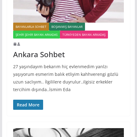
BAYANLARLA SOHBET
BOŞANMIŞ BAYANLAR
ŞEHIR ŞEHIR BAYAN ARKADAS
TÜRKIYEDEN BAYAN ARKADAŞ
Ankara Sohbet
27 yaşındayım bekarım hiç evlenmedim yanlzı
yaşıyorum esmerim balık etliyim kahhverengi gözlü
uzun saclıyım.. İlgililere duyrulur..ilgisiz erkekler
tercihim dışında..İsmim Eda
Read More