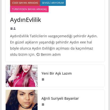
CIDDI BAYAN ARKADAS
SEVGILI ARIYORUM
TÜRKIYEDEN BAYAN ARKADAŞ
AydınEvlilik
AydınEvlilik Tatilcilerin vazgeçemediği şehirdir Aydın.
En güzel aşkların yaşandığı şehirdir Aydın eee hal
böyle olunca Aydın Evliliğin açılması da kaçınılmaz
oldu bizim için. 💞 Benim adım
Yeni Bir Aşk Lazım
Ağrıli Suriyeli Bayanlar