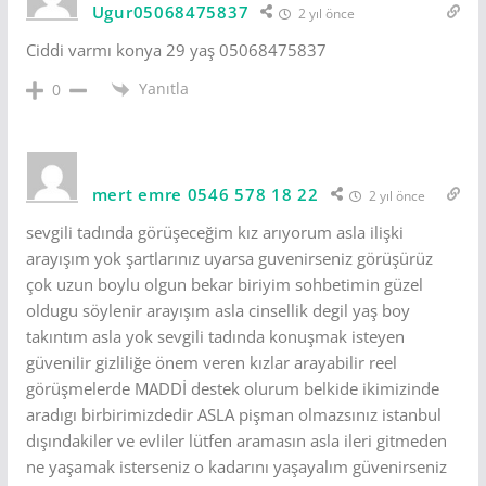
Ugur05068475837
2 yıl önce
Ciddi varmı konya 29 yaş 05068475837
Yanıtla
0
mert emre 0546 578 18 22
2 yıl önce
sevgili tadında görüşeceğim kız arıyorum asla ilişki
arayışım yok şartlarınız uyarsa guvenirseniz görüşürüz
çok uzun boylu olgun bekar biriyim sohbetimin güzel
oldugu söylenir arayışım asla cinsellik degil yaş boy
takıntım asla yok sevgili tadında konuşmak isteyen
güvenilir gizliliğe önem veren kızlar arayabilir reel
görüşmelerde MADDİ destek olurum belkide ikimizinde
aradıgı birbirimizdedir ASLA pişman olmazsınız istanbul
dışındakiler ve evliler lütfen aramasın asla ileri gitmeden
ne yaşamak isterseniz o kadarını yaşayalım güvenirseniz