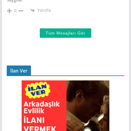
Yanıtla
0
Tüm Mesajları Gör
İlan Ver