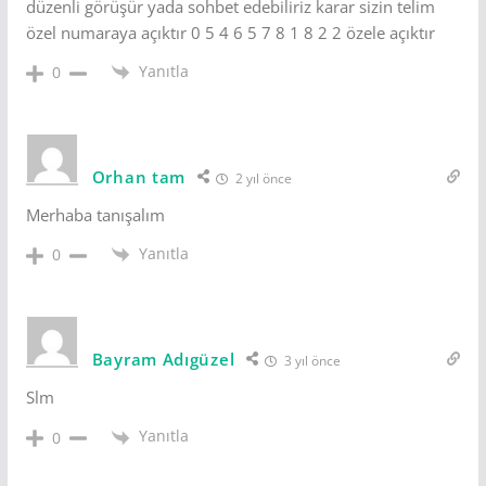
düzenli görüşür yada sohbet edebiliriz karar sizin telim
özel numaraya açıktır 0 5 4 6 5 7 8 1 8 2 2 özele açıktır
Yanıtla
0
Orhan tam
2 yıl önce
Merhaba tanışalım
Yanıtla
0
Bayram Adıgüzel
3 yıl önce
Slm
Yanıtla
0