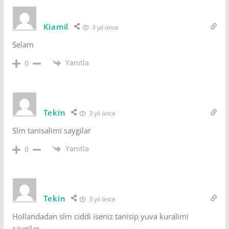
Kiamil
3 yıl önce
Selam
Yanıtla
0
Tekin
3 yıl önce
Slm tanisalimi saygilar
Yanıtla
0
Tekin
3 yıl önce
Hollandadan slm ciddi iseniz tanisip yuva kuralimi
saygilar