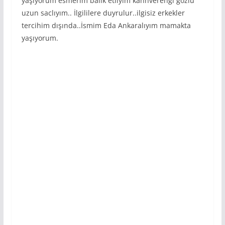
yaşıyorum esmerim balık etliyim kahhverengi gözlü
uzun saclıyım.. İlgililere duyrulur..ilgisiz erkekler
tercihim dışında..İsmim Eda Ankaralıyım mamakta
yaşıyorum.