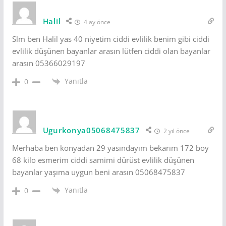
Halil
4 ay önce
Slm ben Halil yas 40 niyetim ciddi evlilik benim gibi ciddi
evlilik düşünen bayanlar arasın lütfen ciddi olan bayanlar
arasın 05366029197
Yanıtla
0
Ugurkonya05068475837
2 yıl önce
Merhaba ben konyadan 29 yasındayım bekarım 172 boy
68 kilo esmerim ciddi samimi dürüst evlilik düşünen
bayanlar yaşıma uygun beni arasın 05068475837
Yanıtla
0