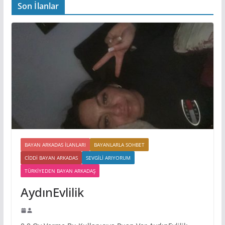
Son İlanlar
BAYAN ARKADAS ILANLARI
BAYANLARLA SOHBET
CIDDI BAYAN ARKADAS
SEVGILI ARIYORUM
TÜRKIYEDEN BAYAN ARKADAŞ
AydınEvlilik