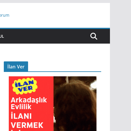
yorum
ar
UL
İlan Ver