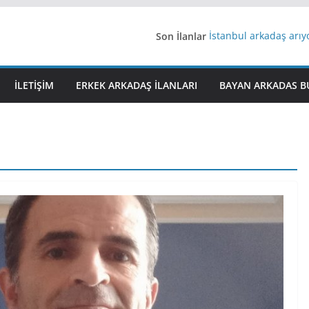
Son İlanlar
İstanbul arkadaş arı
AydınEvlilik
Yeni Bir Aşk Lazım
Ağrıli Suriyeli Bayanl
İLETIŞIM
ERKEK ARKADAŞ ILANLARI
BAYAN ARKADAS B
iş arayanlara iş