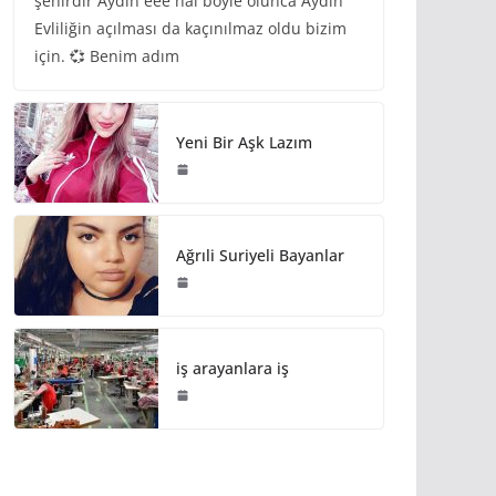
şehirdir Aydın eee hal böyle olunca Aydın
Evliliğin açılması da kaçınılmaz oldu bizim
için. 💞 Benim adım
Yeni Bir Aşk Lazım
Ağrıli Suriyeli Bayanlar
iş arayanlara iş