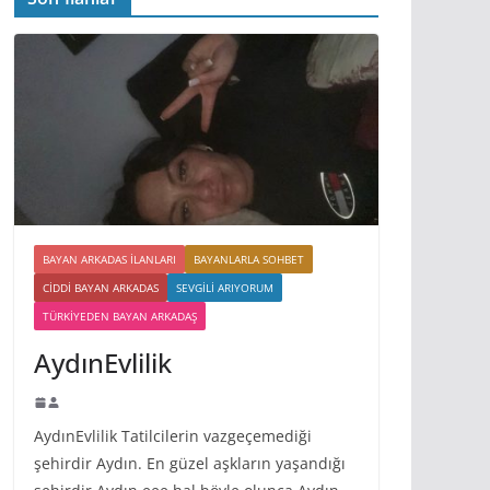
BAYAN ARKADAS ILANLARI
BAYANLARLA SOHBET
CIDDI BAYAN ARKADAS
SEVGILI ARIYORUM
TÜRKIYEDEN BAYAN ARKADAŞ
AydınEvlilik
AydınEvlilik Tatilcilerin vazgeçemediği
şehirdir Aydın. En güzel aşkların yaşandığı