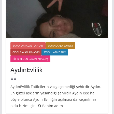
BAYAN ARKADAS ILANLARI
BAYANLARLA SOHBET
CIDDI BAYAN ARKADAS
SEVGILI ARIYORUM
TÜRKIYEDEN BAYAN ARKADAŞ
AydınEvlilik
AydınEvlilik Tatilcilerin vazgeçemediği şehirdir Aydın.
En güzel aşkların yaşandığı şehirdir Aydın eee hal
böyle olunca Aydın Evliliğin açılması da kaçınılmaz
oldu bizim için. 💞 Benim adım