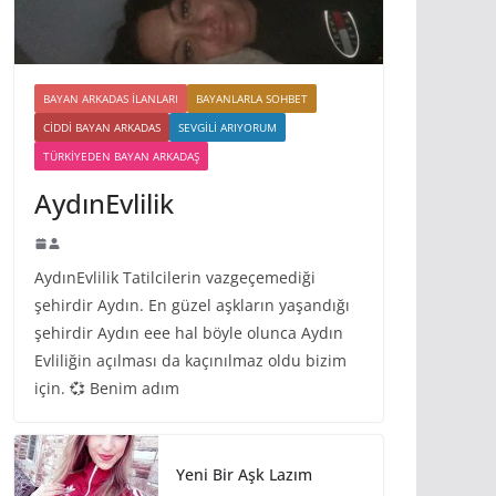
BAYAN ARKADAS ILANLARI
BAYANLARLA SOHBET
CIDDI BAYAN ARKADAS
SEVGILI ARIYORUM
TÜRKIYEDEN BAYAN ARKADAŞ
AydınEvlilik
AydınEvlilik Tatilcilerin vazgeçemediği
şehirdir Aydın. En güzel aşkların yaşandığı
şehirdir Aydın eee hal böyle olunca Aydın
Evliliğin açılması da kaçınılmaz oldu bizim
için. 💞 Benim adım
Yeni Bir Aşk Lazım