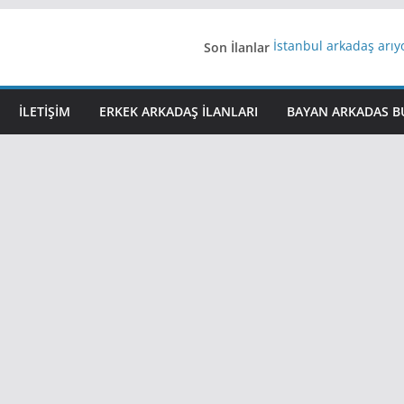
Son İlanlar
İstanbul arkadaş arı
AydınEvlilik
Yeni Bir Aşk Lazım
Ağrıli Suriyeli Bayanl
İLETIŞIM
ERKEK ARKADAŞ ILANLARI
BAYAN ARKADAS B
iş arayanlara iş