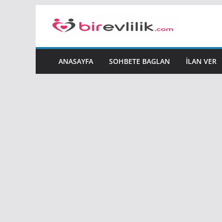
Skip
to
content
ANASAYFA
SOHBETE BAGLAN
İLAN VER