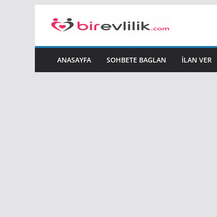
Skip
to
content
ANASAYFA
SOHBETE BAGLAN
İLAN VER