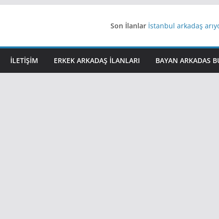
Son İlanlar
İstanbul arkadaş arı
AydınEvlilik
Yeni Bir Aşk Lazım
Ağrıli Suriyeli Bayanl
İLETIŞIM
ERKEK ARKADAŞ ILANLARI
BAYAN ARKADAS B
iş arayanlara iş