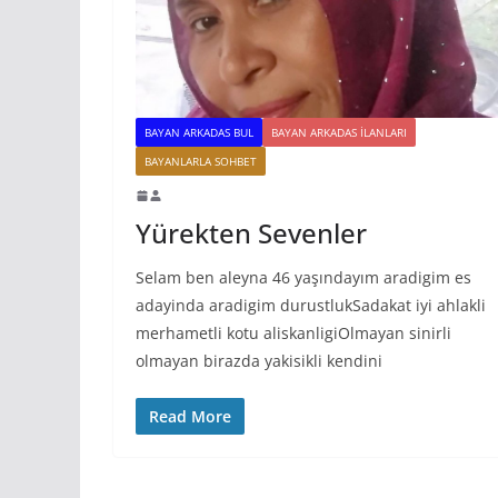
BAYAN ARKADAS BUL
BAYAN ARKADAS ILANLARI
BAYANLARLA SOHBET
Yürekten Sevenler
Selam ben aleyna 46 yaşındayım aradigim es
adayinda aradigim durustlukSadakat iyi ahlakli
merhametli kotu aliskanligiOlmayan sinirli
olmayan birazda yakisikli kendini
Read More