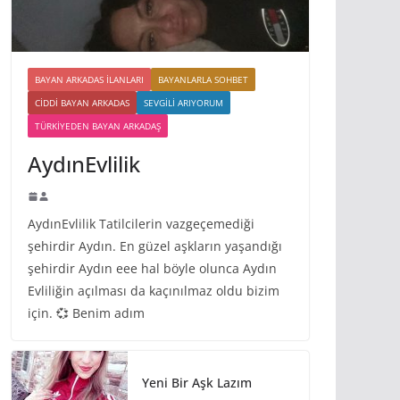
BAYAN ARKADAS ILANLARI
BAYANLARLA SOHBET
CIDDI BAYAN ARKADAS
SEVGILI ARIYORUM
TÜRKIYEDEN BAYAN ARKADAŞ
AydınEvlilik
AydınEvlilik Tatilcilerin vazgeçemediği
şehirdir Aydın. En güzel aşkların yaşandığı
şehirdir Aydın eee hal böyle olunca Aydın
Evliliğin açılması da kaçınılmaz oldu bizim
için. 💞 Benim adım
Yeni Bir Aşk Lazım