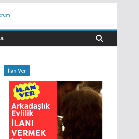
yorum
ar
UL
İlan Ver