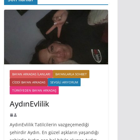
BAYAN ARKADAS ILANLARI
BAYANLARLA SOHBET
CIDDI BAYAN ARKADAS
SEVGILI ARIYORUM
TÜRKIYEDEN BAYAN ARKADAŞ
AydınEvlilik
AydınEvlilik Tatilcilerin vazgeçemediği
şehirdir Aydın. En güzel aşkların yaşandığı