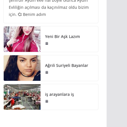
şehirdir Aydın eee hal böyle olunca Aydın
Evliliğin açılması da kaçınılmaz oldu bizim
için. 💞 Benim adım
Yeni Bir Aşk Lazım
Ağrıli Suriyeli Bayanlar
iş arayanlara iş