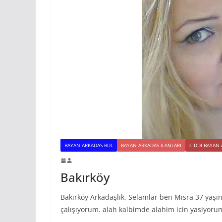
BAYAN ARKADAS BUL
BAYAN ARKADAS ILANLARI
CIDDI BAYAN
Bakırköy
Bakırköy Arkadaşlık, Selamlar ben Mısra 37 yaşı
çalışıyorum. alah kalbimde alahim icin yasiyoru