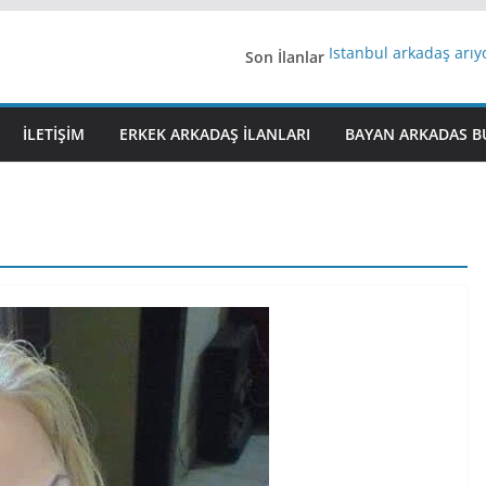
Son İlanlar
İstanbul arkadaş arı
AydınEvlilik
Yeni Bir Aşk Lazım
Ağrıli Suriyeli Bayanl
İLETIŞIM
ERKEK ARKADAŞ ILANLARI
BAYAN ARKADAS B
iş arayanlara iş