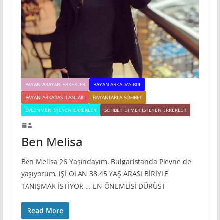
BAYAN ARAYAN ERKEKLER
BAYAN ARKADAS BUL
BAYAN ARKADAS ILANLARI
BAYANLARLA SOHBET
EVLENMEK İSTEYEN ERKEKLER
SOHBET ETMEK İSTEYEN ERKEKLER
Ben Melisa
Ben Melisa 26 Yaşındayım. Bulgaristanda Plevne de
yaşıyorum. iŞİ OLAN 38.45 YAŞ ARASI BİRİYLE
TANIŞMAK İSTİYOR … EN ÖNEMLİSİ DÜRÜST
Read More