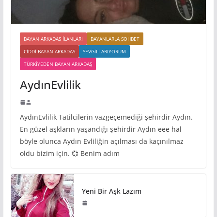
BAYAN ARKADAS ILANLARI
BAYANLARLA SOHBET
CIDDI BAYAN ARKADAS
SEVGILI ARIYORUM
TÜRKIYEDEN BAYAN ARKADAŞ
AydınEvlilik
AydınEvlilik Tatilcilerin vazgeçemediği şehirdir Aydın.
En güzel aşkların yaşandığı şehirdir Aydın eee hal
böyle olunca Aydın Evliliğin açılması da kaçınılmaz
oldu bizim için. 💞 Benim adım
Yeni Bir Aşk Lazım