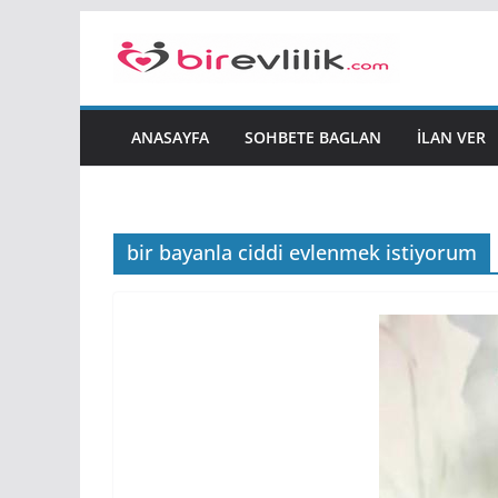
Skip
to
content
ANASAYFA
SOHBETE BAGLAN
İLAN VER
bir bayanla ciddi evlenmek istiyorum