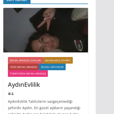
BAYAN ARKADAS ILANLARI
BAYANLARLA SOHBET
CIDDI BAYAN ARKADAS
SEVGILI ARIYORUM
TÜRKIYEDEN BAYAN ARKADAŞ
AydınEvlilik
AydınEvlilik Tatilcilerin vazgeçemediği
şehirdir Aydın. En güzel aşkların yaşandığı