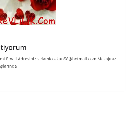
stiyorum
lami Email Adresiniz selamicoskun58@hotmail.com Mesajınız
aşlarında