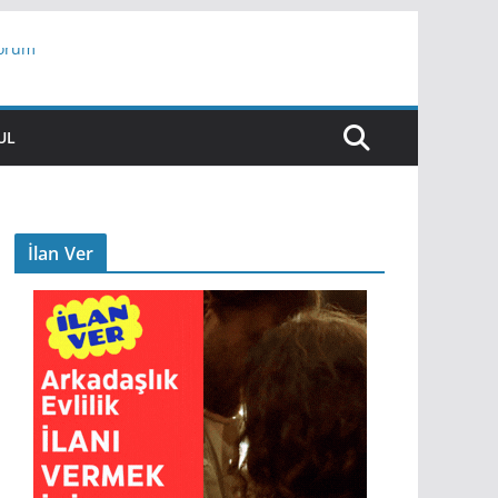
yorum
ar
UL
İlan Ver