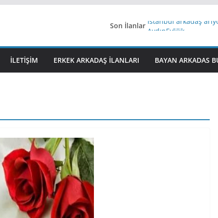
Son İlanlar
İstanbul arkadaş arı
AydınEvlilik
Yeni Bir Aşk Lazım
Ağrıli Suriyeli Bayanl
İLETIŞIM
ERKEK ARKADAŞ ILANLARI
BAYAN ARKADAS B
iş arayanlara iş