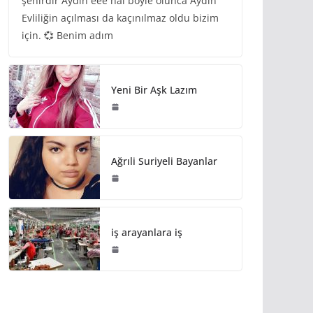
şehirdir Aydın eee hal böyle olunca Aydın
Evliliğin açılması da kaçınılmaz oldu bizim
için. 💞 Benim adım
Yeni Bir Aşk Lazım
Ağrıli Suriyeli Bayanlar
iş arayanlara iş