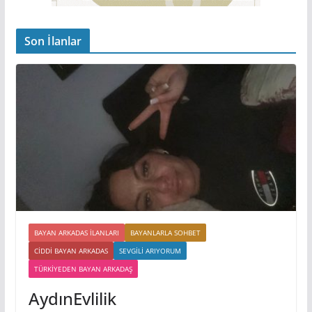
Son İlanlar
BAYAN ARKADAS ILANLARI
BAYANLARLA SOHBET
CIDDI BAYAN ARKADAS
SEVGILI ARIYORUM
TÜRKIYEDEN BAYAN ARKADAŞ
AydınEvlilik