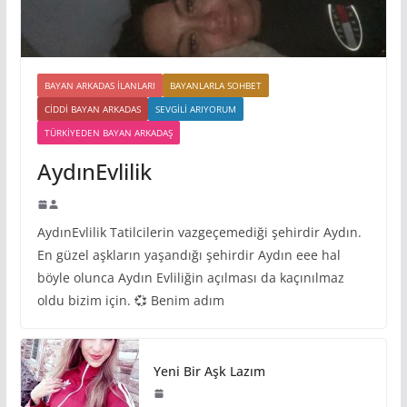
BAYAN ARKADAS ILANLARI
BAYANLARLA SOHBET
CIDDI BAYAN ARKADAS
SEVGILI ARIYORUM
TÜRKIYEDEN BAYAN ARKADAŞ
AydınEvlilik
AydınEvlilik Tatilcilerin vazgeçemediği şehirdir Aydın.
En güzel aşkların yaşandığı şehirdir Aydın eee hal
böyle olunca Aydın Evliliğin açılması da kaçınılmaz
oldu bizim için. 💞 Benim adım
Yeni Bir Aşk Lazım