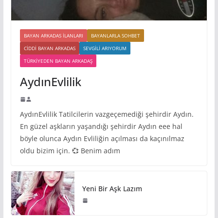
BAYAN ARKADAS ILANLARI
BAYANLARLA SOHBET
CIDDI BAYAN ARKADAS
SEVGILI ARIYORUM
TÜRKIYEDEN BAYAN ARKADAŞ
AydınEvlilik
AydınEvlilik Tatilcilerin vazgeçemediği şehirdir Aydın.
En güzel aşkların yaşandığı şehirdir Aydın eee hal
böyle olunca Aydın Evliliğin açılması da kaçınılmaz
oldu bizim için. 💞 Benim adım
Yeni Bir Aşk Lazım