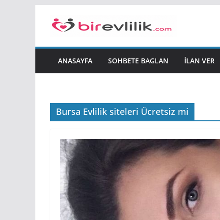
Skip
to
content
ANASAYFA
SOHBETE BAGLAN
İLAN VER
Bursa Evlilik siteleri Ücretsiz mi