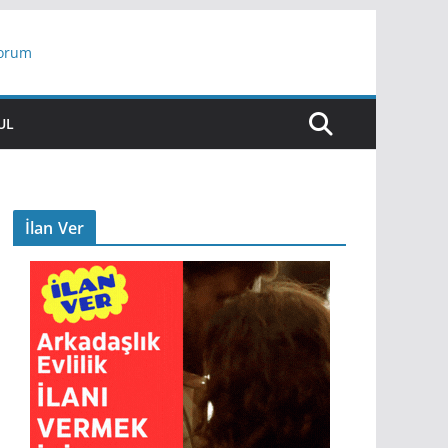
yorum
ar
UL
İlan Ver