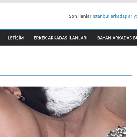
Son İlanlar
İstanbul arkadaş arı
AydınEvlilik
Yeni Bir Aşk Lazım
Ağrıli Suriyeli Bayanl
İLETIŞIM
ERKEK ARKADAŞ ILANLARI
BAYAN ARKADAS B
iş arayanlara iş