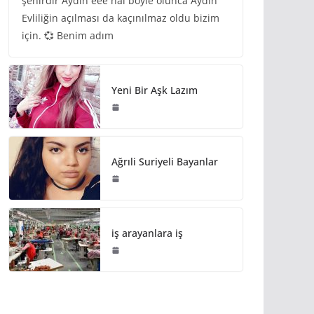
şehirdir Aydın eee hal böyle olunca Aydın
Evliliğin açılması da kaçınılmaz oldu bizim
için. 💞 Benim adım
Yeni Bir Aşk Lazım
Ağrıli Suriyeli Bayanlar
iş arayanlara iş