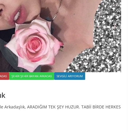
KADAS
ŞEHIR ŞEHIR BAYAN ARKADAS
SEVGILI ARIYORUM
ık
r İle Arkadaşlık, ARADIĞIM TEK ŞEY HUZUR. TABİİ BİRDE HERKES