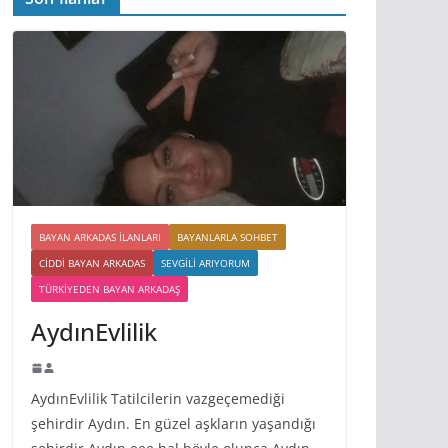
BAYAN ARKADAS ILANLARI
BAYANLARLA SOHBET
CIDDI BAYAN ARKADAS
SEVGILI ARIYORUM
TÜRKIYEDEN BAYAN ARKADAŞ
AydınEvlilik
AydınEvlilik Tatilcilerin vazgeçemediği
şehirdir Aydın. En güzel aşkların yaşandığı