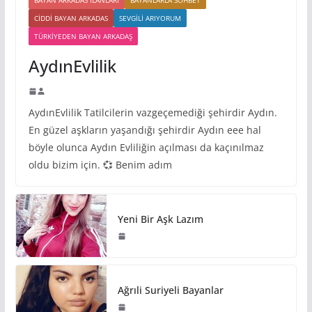
BAYAN ARKADAS ILANLARI
BAYANLARLA SOHBET
CIDDI BAYAN ARKADAS
SEVGILI ARIYORUM
TÜRKIYEDEN BAYAN ARKADAŞ
AydınEvlilik
AydınEvlilik Tatilcilerin vazgeçemediği şehirdir Aydın.
En güzel aşkların yaşandığı şehirdir Aydın eee hal
böyle olunca Aydın Evliliğin açılması da kaçınılmaz
oldu bizim için. 💞 Benim adım
Yeni Bir Aşk Lazım
Ağrıli Suriyeli Bayanlar