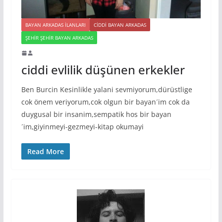
BAYAN ARKADAS ILANLARI
CIDDI BAYAN ARKADAS
ŞEHIR ŞEHIR BAYAN ARKADAS
ciddi evlilik düşünen erkekler
Ben Burcin Kesinlikle yalani sevmiyorum,dürüstlige
cok önem veriyorum,cok olgun bir bayan´im cok da
duygusal bir insanim,sempatik hos bir bayan
´im,giyinmeyi-gezmeyi-kitap okumayi
Read More