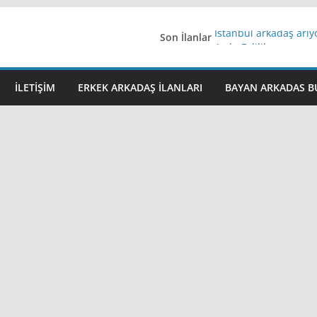
Son İlanlar
İstanbul arkadaş arı
AydınEvlilik
Yeni Bir Aşk Lazım
Ağrıli Suriyeli Bayanl
İLETIŞIM
ERKEK ARKADAŞ ILANLARI
BAYAN ARKADAS B
iş arayanlara iş