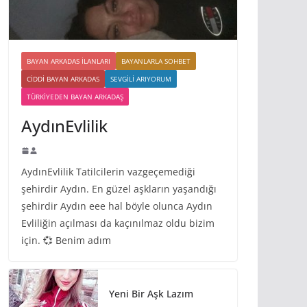
BAYAN ARKADAS ILANLARI
BAYANLARLA SOHBET
CIDDI BAYAN ARKADAS
SEVGILI ARIYORUM
TÜRKIYEDEN BAYAN ARKADAŞ
AydınEvlilik
AydınEvlilik Tatilcilerin vazgeçemediği
şehirdir Aydın. En güzel aşkların yaşandığı
şehirdir Aydın eee hal böyle olunca Aydın
Evliliğin açılması da kaçınılmaz oldu bizim
için. 💞 Benim adım
Yeni Bir Aşk Lazım