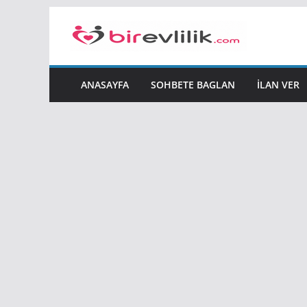
Skip
to
content
ANASAYFA
SOHBETE BAGLAN
İLAN VER