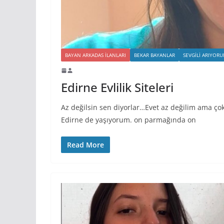
BAYAN ARKADAS ILANLARI
BEKAR BAYANLAR
SEVGILI ARIYOR
Edirne Evlilik Siteleri
Az değilsin sen diyorlar…Evet az değilim ama ço
Edirne de yaşıyorum. on parmağında on
Read More