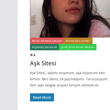
BAYAN ARKADAS ILANLARI
BAYANLARLA SOHBET
BOŞANMIŞ BAYANLAR
ŞEHIR ŞEHIR BAYAN ARKADAS
Aşk Sitesi
Aşk Sitesi, aşkımı arıyorum, aşk istiyorum ben
kimim: Ben deniz 24 yaşındayıım. Tarsusluyum.
ben aşkı sevgiyi arayan biriyım sevmek ve
Read More