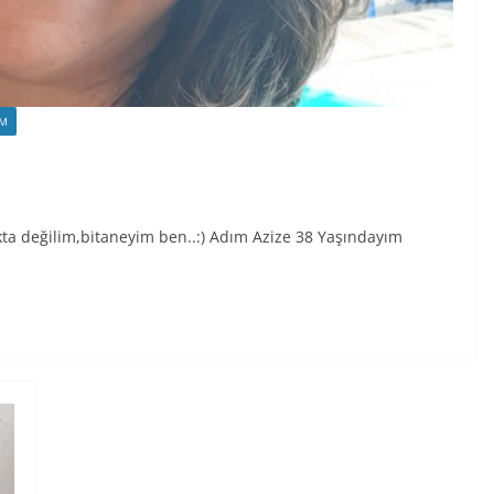
UM
kta değilim,bitaneyim ben..:) Adım Azize 38 Yaşındayım