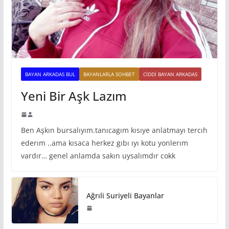
BAYAN ARKADAS BUL
BAYANLARLA SOHBET
CIDDI BAYAN ARKADAS
Yeni Bir Aşk Lazım
Ben Aşkın bursalıyım.tanıcagım kısıye anlatmayı tercıh
ederım ..ama kısaca herkez gıbı ıyı kotu yonlerım
vardır… genel anlamda sakın uysalımdır cokk
Ağrıli Suriyeli Bayanlar