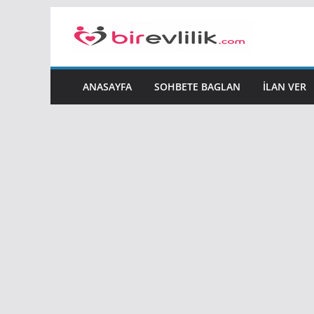
Skip
to
content
ANASAYFA
SOHBETE BAGLAN
İLAN VER