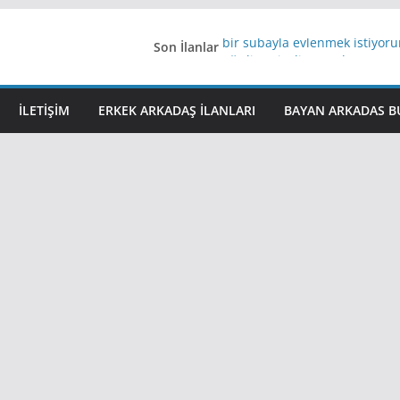
Son İlanlar
bir subayla evlenmek istiyor
Ağrıli Suriyeli Bayanlar
iş arayanlara iş
İstanbul arkadaş arıyorum
İLETIŞIM
ERKEK ARKADAŞ ILANLARI
BAYAN ARKADAS B
Üyeliksiz Bayanlarla Canlı Ka