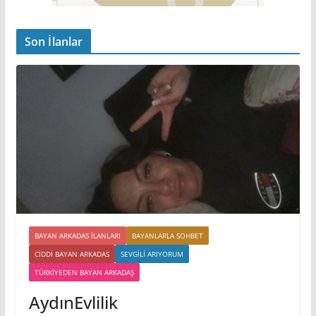
Son İlanlar
BAYAN ARKADAS ILANLARI
BAYANLARLA SOHBET
CIDDI BAYAN ARKADAS
SEVGILI ARIYORUM
TÜRKIYEDEN BAYAN ARKADAŞ
AydınEvlilik