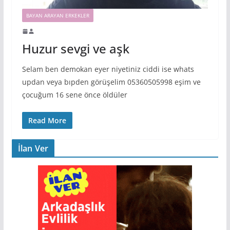
BAYAN ARAYAN ERKEKLER
Huzur sevgi ve aşk
Selam ben demokan eyer niyetiniz ciddi ise whats
updan veya bıpden görüşelim 05360505998 eşim ve
çocuğum 16 sene önce öldüler
Read More
İlan Ver