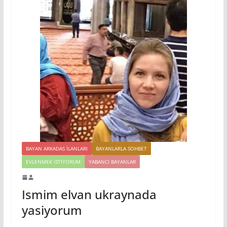
BAYAN ARKADAS ILANLARI
BAYANLARLA SOHBET
EVLENMEK İSTIYORUM
YABANCI BAYANLAR
Ismim elvan ukraynada
yasiyorum