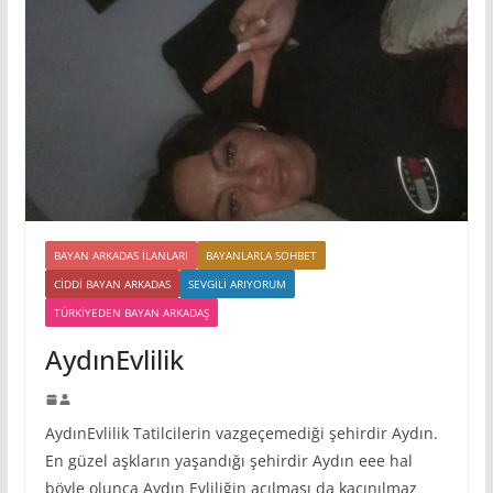
BAYAN ARKADAS ILANLARI
BAYANLARLA SOHBET
CIDDI BAYAN ARKADAS
SEVGILI ARIYORUM
TÜRKIYEDEN BAYAN ARKADAŞ
AydınEvlilik
AydınEvlilik Tatilcilerin vazgeçemediği şehirdir Aydın.
En güzel aşkların yaşandığı şehirdir Aydın eee hal
böyle olunca Aydın Evliliğin açılması da kaçınılmaz