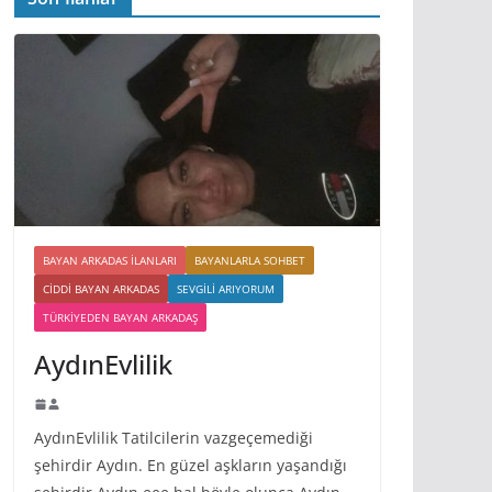
BAYAN ARKADAS ILANLARI
BAYANLARLA SOHBET
CIDDI BAYAN ARKADAS
SEVGILI ARIYORUM
TÜRKIYEDEN BAYAN ARKADAŞ
AydınEvlilik
AydınEvlilik Tatilcilerin vazgeçemediği
şehirdir Aydın. En güzel aşkların yaşandığı