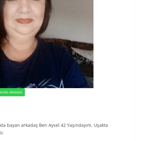
BAYAN ARKADAS
uşakta bayan arkadaş Ben Aysel 42 Yaşındayım. Uşakta
li