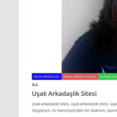
BAYAN ARKADAS BUL
BAYAN ARKADAS ILANLARI
ŞEHIR ŞEHIR 
Uşak Arkadaşlık Sitesi
usak arkadaslik sitesi, uşak arkadaşlık sitesi, 
Yaşıyorum. Ev Hanımıyım.Ben bir kadınım, sevim