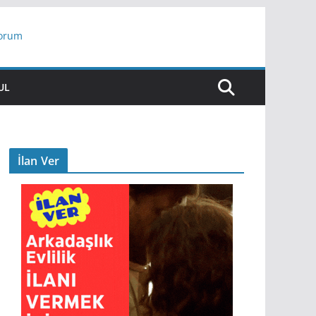
yorum
ar
UL
İlan Ver