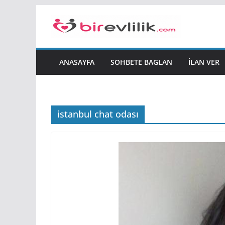
Skip
to
content
ANASAYFA
SOHBETE BAGLAN
İLAN VER
istanbul chat odası