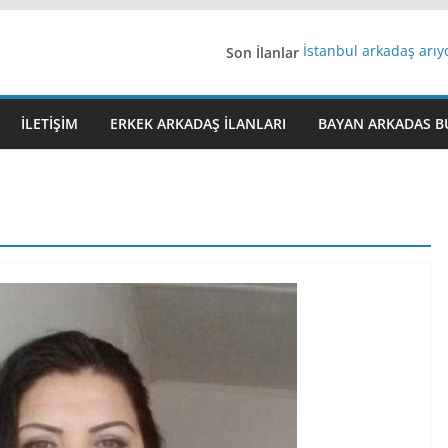
Son İlanlar
İstanbul arkadaş arı
AydınEvlilik
Yeni Bir Aşk Lazım
Ağrıli Suriyeli Bayanl
İLETIŞIM
ERKEK ARKADAŞ ILANLARI
BAYAN ARKADAS B
iş arayanlara iş