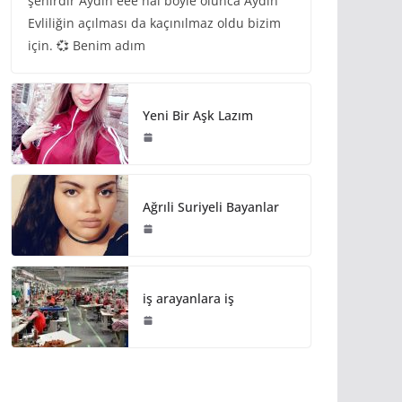
şehirdir Aydın eee hal böyle olunca Aydın
Evliliğin açılması da kaçınılmaz oldu bizim
için. 💞 Benim adım
Yeni Bir Aşk Lazım
Ağrıli Suriyeli Bayanlar
iş arayanlara iş