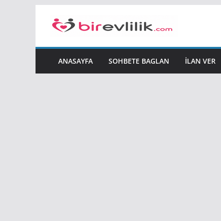
Skip
to
content
ANASAYFA
SOHBETE BAGLAN
İLAN VER