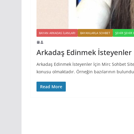
BAYAN ARKADAS ILANLARI
BAYANLARLA SOHBET
ŞEHIR ŞEHIR
Arkadaş Edinmek İsteyenler İ
Arkadaş Edinmek İsteyenler İçin Mirc Sohbet Sitel
konusu olmaktadır. Örneğin bazılarının bulund
Read More