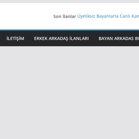
Son İlanlar
Üyeliksiz Bayanlarla Canlı Ka
Yeni Bir Aşk Lazım
Ağrıli Suriyeli Bayanlar
iş arayanlara iş
İLETIŞIM
ERKEK ARKADAŞ ILANLARI
BAYAN ARKADAS B
İstanbul arkadaş arıyorum