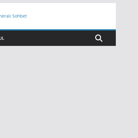
meralı Sohbet
UL