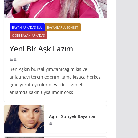
BAYAN ARKADAS BUL
BAYANLARLA SOHBET
CIDDI BAYAN ARKADAS
Yeni Bir Aşk Lazım
Ben Aşkın bursalıyım.tanıcagım kısıye
anlatmayı tercıh ederım ..ama kısaca herkez
gıbı ıyı kotu yonlerım vardır… genel
anlamda sakın uysalımdır cokk
Ağrıli Suriyeli Bayanlar