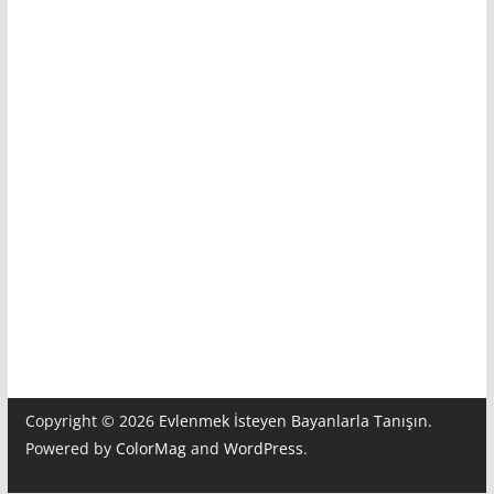
Copyright © 2026
Evlenmek İsteyen Bayanlarla Tanışın
.
Powered by
ColorMag
and
WordPress
.