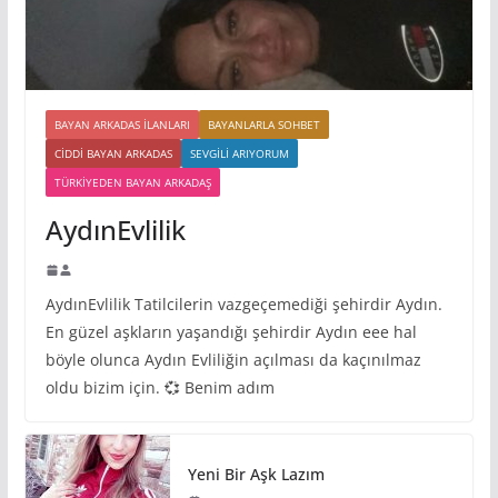
BAYAN ARKADAS ILANLARI
BAYANLARLA SOHBET
CIDDI BAYAN ARKADAS
SEVGILI ARIYORUM
TÜRKIYEDEN BAYAN ARKADAŞ
AydınEvlilik
AydınEvlilik Tatilcilerin vazgeçemediği şehirdir Aydın.
En güzel aşkların yaşandığı şehirdir Aydın eee hal
böyle olunca Aydın Evliliğin açılması da kaçınılmaz
oldu bizim için. 💞 Benim adım
Yeni Bir Aşk Lazım