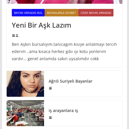
BAYAN ARKADAS BUL
BAYANLARLA SOHBET
CIDDI BAYAN ARKADAS
Yeni Bir Aşk Lazım
Ben Aşkın bursalıyım.tanıcagım kısıye anlatmayı tercıh
ederım ..ama kısaca herkez gıbı ıyı kotu yonlerım
vardır… genel anlamda sakın uysalımdır cokk
Ağrıli Suriyeli Bayanlar
iş arayanlara iş