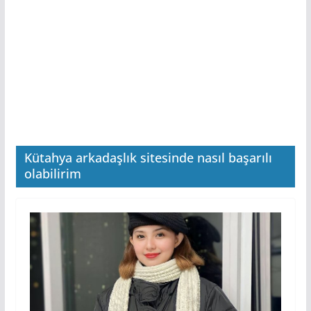
Kütahya arkadaşlık sitesinde nasıl başarılı
olabilirim