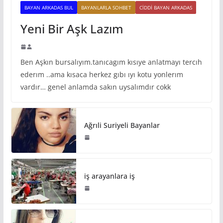
BAYAN ARKADAS BUL
BAYANLARLA SOHBET
CIDDI BAYAN ARKADAS
Yeni Bir Aşk Lazım
Ben Aşkın bursalıyım.tanıcagım kısıye anlatmayı tercıh
ederım ..ama kısaca herkez gıbı ıyı kotu yonlerım
vardır… genel anlamda sakın uysalımdır cokk
Ağrıli Suriyeli Bayanlar
iş arayanlara iş